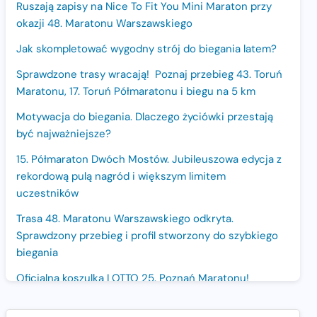
Ruszają zapisy na Nice To Fit You Mini Maraton przy
okazji 48. Maratonu Warszawskiego
Jak skompletować wygodny strój do biegania latem?
Sprawdzone trasy wracają! Poznaj przebieg 43. Toruń
Maratonu, 17. Toruń Półmaratonu i biegu na 5 km
Motywacja do biegania. Dlaczego życiówki przestają
być najważniejsze?
15. Półmaraton Dwóch Mostów. Jubileuszowa edycja z
rekordową pulą nagród i większym limitem
uczestników
Trasa 48. Maratonu Warszawskiego odkryta.
Sprawdzony przebieg i profil stworzony do szybkiego
biegania
Oficjalna koszulka LOTTO 25. Poznań Maratonu!
Amazfit Balance 3: Kompleksowe narzędzie dla