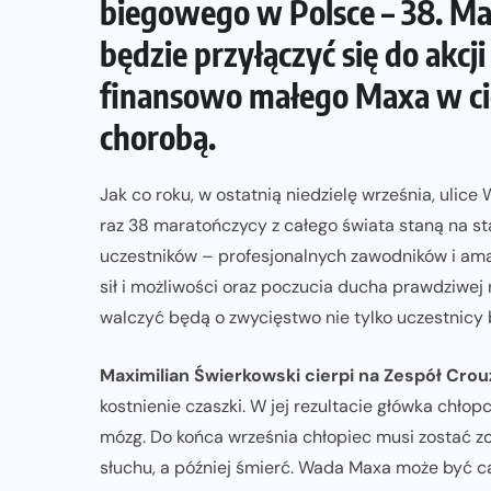
biegowego w Polsce – 38. M
będzie przyłączyć się do akc
finansowo małego Maxa w cię
chorobą.
Jak co roku, w ostatnią niedzielę września, ulic
raz 38 maratończycy z całego świata staną na st
uczestników – profesjonalnych zawodników i ama
sił i możliwości oraz poczucia ducha prawdziwej 
walczyć będą o zwycięstwo nie tylko uczestnicy b
Maximilian Świerkowski cierpi na Zespół Cro
kostnienie czaszki. W jej rezultacie główka chło
mózg. Do końca września chłopiec musi zostać z
słuchu, a później śmierć. Wada Maxa może być ca