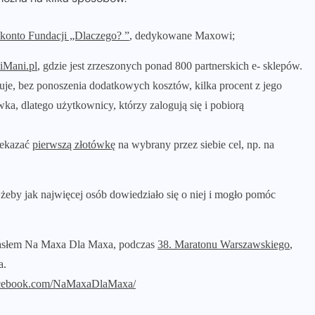
 konto Fundacji „Dlaczego? ”
, dedykowane Maxowi;
iMani.pl
, gdzie jest zrzeszonych ponad 800 partnerskich e- sklepów.
je, bez ponoszenia dodatkowych kosztów, kilka procent z jego
wka, dlatego użytkownicy, którzy zalogują się i pobiorą
zekazać
pierwszą złotówkę
na wybrany przez siebie cel, np. na
 żeby jak najwięcej osób dowiedziało się o niej i mogło pomóc
 hasłem Na Maxa Dla Maxa, podczas
38. Maratonu Warszawskiego
,
a.
acebook.com/NaMaxaDlaMaxa/