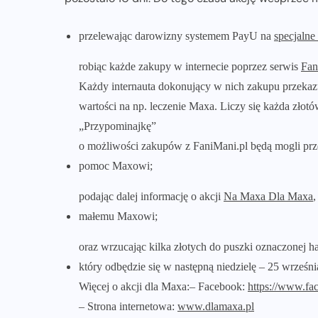
przelewając darowizny systemem PayU na
specjalne
robiąc każde zakupy w internecie poprzez serwis
Fan
Każdy internauta dokonujący w nich zakupu przekazu
wartości na np. leczenie Maxa. Liczy się każda złotó
„Przypominajkę”
o możliwości zakupów z FaniMani.pl będą mogli pr
pomoc Maxowi;
podając dalej informację o akcji
Na Maxa Dla Maxa
,
małemu Maxowi;
oraz wrzucając kilka złotych do puszki oznaczonej
który odbędzie się w następną niedzielę – 25 wrześni
Więcej o akcji dla Maxa:
– Facebook:
https://www.f
– Strona internetowa:
www.dlamaxa.pl