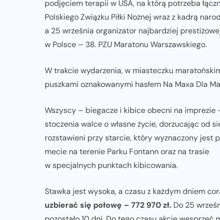
podjęciem terapii w USA, na którą potrzeba łącz
Polskiego Związku Piłki Nożnej wraz z kadrą narod
a 25 września organizator najbardziej prestiżow
w Polsce – 38. PZU Maratonu Warszawskiego.
W trakcie wydarzenia, w miasteczku maratońskim
puszkami oznakowanymi hasłem Na Maxa Dla Ma
Wszyscy – biegacze i kibice obecni na imprezie
stoczenia walce o własne życie, dorzucając od si
rozstawieni przy starcie, który wyznaczony jes
mecie na terenie Parku Fontann oraz na trasie
w specjalnych punktach kibicowania.
Stawka jest wysoka, a czasu z każdym dniem cora
uzbierać się połowę – 772 970 zł.
Do 25 wrześni
pozostało 10 dni. Do tego czasu akcję wesprzeć 