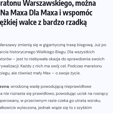
aratonu Warszawskiego, można
ji Na Maxa Dla Maxa i wspomóc
żkiej walce z bardzo rzadką
e Warszawy zmienią się w gigantyczną trasę biegową. Już po
arcie historycznego Wielkiego Biegu. Dla wszystkich
torów – jest to niebywała okazja do sprawdzenia swoich
rywalizacji. Każdy z nich ma swój cel. Podczas maratonu
iegu, ale również mały Max – o swoje życie.
uzona
, wrodzoną wadę powodującą nieprawidłowe
pca nie rozrasta się prawidłowo, powodując ucisk na rosnący
operowany, w przeciwnym razie czeka go utrata wzroku,
łkowicie wyleczona, jednak wiąże się to z szybkim