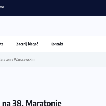
 przestają być najważniejsze?
eta
Zacznij biegać
Kontakt
Maratonie Warszawskim
na 38. Maratonie