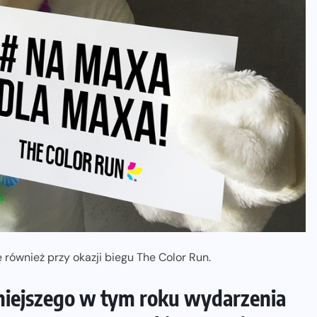
 również przy okazji biegu The Color Run.
niejszego w tym roku wydarzenia