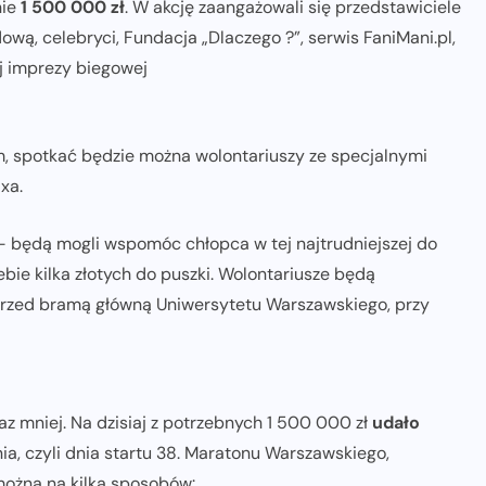
nie
1 500 000 zł
. W akcję zaangażowali się przedstawiciele
ową, celebryci, Fundacja „Dlaczego ?”, serwis FaniMani.pl,
ej imprezy biegowej
, spotkać będzie można wolontariuszy ze specjalnymi
xa.
 – będą mogli wspomóc chłopca w tej najtrudniejszej do
ebie kilka złotych do puszki. Wolontariusze będą
t przed bramą główną Uniwersytetu Warszawskiego, przy
z mniej. Na dzisiaj z potrzebnych 1 500 000 zł
udało
a, czyli dnia startu 38. Maratonu Warszawskiego,
można na kilka sposobów: