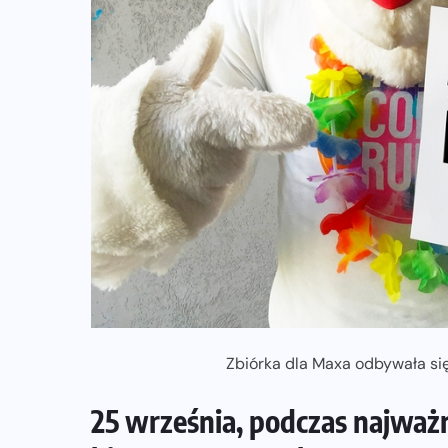
ZAPOWIEDZI IMPREZ
Sprawdzone trasy wracają! Poznaj
przebieg 43. Toruń Maratonu, 17.
Toruń Półmaratonu i biegu na 5 km
06-08-2026
Zbiórka dla Maxa odbywała się
25 września, podczas najważ