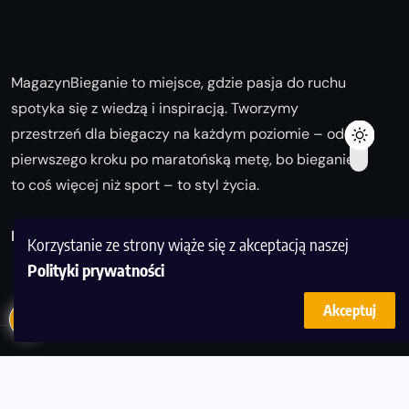
MagazynBieganie to miejsce, gdzie pasja do ruchu
spotyka się z wiedzą i inspiracją. Tworzymy
przestrzeń dla biegaczy na każdym poziomie – od
pierwszego kroku po maratońską metę, bo bieganie
to coś więcej niż sport – to styl życia.
Biegaj z nami i odkrywaj swoją najlepszą wersję!
Korzystanie ze strony wiąże się z akceptacją naszej
Polityki prywatności
Akceptuj
© Copyright 2025
magazynbieganie.pl
powered by
FoolProofSoft