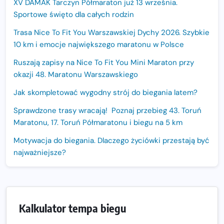
XV DAMAK Tarczyn Półmaraton już 13 września.
Sportowe święto dla całych rodzin
Trasa Nice To Fit You Warszawskiej Dychy 2026. Szybkie
10 km i emocje największego maratonu w Polsce
Ruszają zapisy na Nice To Fit You Mini Maraton przy
okazji 48. Maratonu Warszawskiego
Jak skompletować wygodny strój do biegania latem?
Sprawdzone trasy wracają! Poznaj przebieg 43. Toruń
Maratonu, 17. Toruń Półmaratonu i biegu na 5 km
Motywacja do biegania. Dlaczego życiówki przestają być
najważniejsze?
15. Półmaraton Dwóch Mostów. Jubileuszowa edycja z
rekordową pulą nagród i większym limitem uczestników
Trasa 48. Maratonu Warszawskiego odkryta.
Kalkulator tempa biegu
Sprawdzony przebieg i profil stworzony do szybkiego