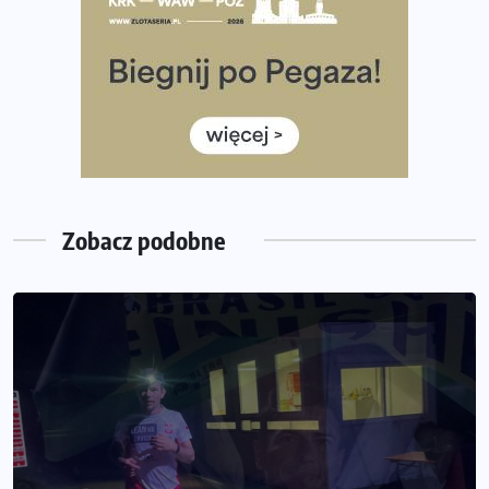
Co ma dużo białka? Produkty, które warto włączyć do
diety
Rozbiegany Olsztyn szykuje się na weekend z
półmaratonem
Już w tę sobotę 35. Bieg Powstania Warszawskiego.
Wystartuje rekordowa liczba uczestników
Zobacz podobne