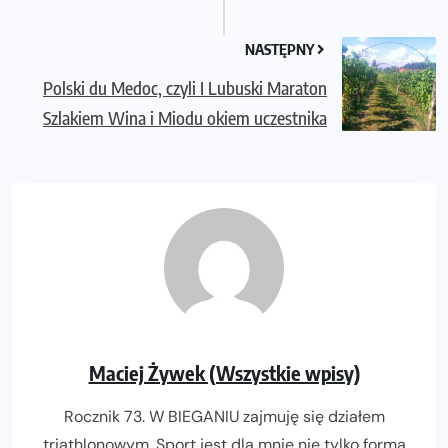
NASTĘPNY
Polski du Medoc, czyli I Lubuski Maraton
Szlakiem Wina i Miodu okiem uczestnika
Maciej Żywek (Wszystkie wpisy)
Rocznik 73. W BIEGANIU zajmuję się działem
triathlonowym. Sport jest dla mnie nie tylko formą