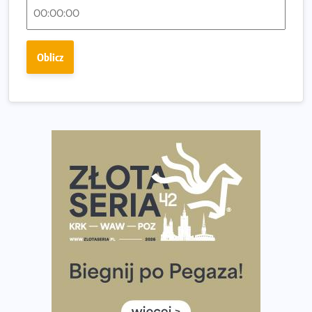
Największy Bieg Powstania Warszawskiego w historii.
Ponad 12 tysięcy uczestników pobiegło dla Bohaterów!
Tętno vs tempo – czym kierować się w bieganiu?
Oblicz
Co ma dużo białka? Produkty, które warto włączyć do
diety
Rozbiegany Olsztyn szykuje się na weekend z
półmaratonem
Już w tę sobotę 35. Bieg Powstania Warszawskiego.
Wystartuje rekordowa liczba uczestników
35. Bieg Powstania Warszawskiego – praktyczny
poradnik przed startem
Ile razy w tygodniu biegać? 3 treningi wystarczą? Jak
często biegać, żeby robić postępy
Już w ten weekend! Przed nami Nocny Portowy Maraton
i Półmaraton Szczeciński. Wszystko, co warto wiedzieć