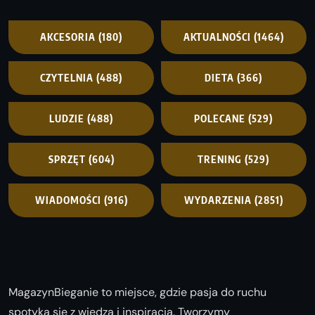
AKCESORIA
(180)
AKTUALNOŚCI
(1464)
CZYTELNIA
(488)
DIETA
(366)
LUDZIE
(488)
POLECANE
(529)
SPRZĘT
(604)
TRENING
(529)
WIADOMOŚCI
(916)
WYDARZENIA
(2851)
MagazynBieganie to miejsce, gdzie pasja do ruchu
spotyka się z wiedzą i inspiracją. Tworzymy