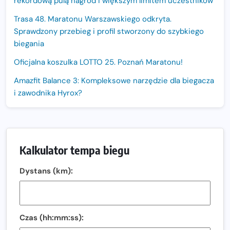
rekordową pulą nagród i większym limitem uczestników
Trasa 48. Maratonu Warszawskiego odkryta.
Sprawdzony przebieg i profil stworzony do szybkiego
biegania
Oficjalna koszulka LOTTO 25. Poznań Maratonu!
Amazfit Balance 3: Kompleksowe narzędzie dla biegacza
i zawodnika Hyrox?
Regeneracja w bieganiu. Co warto o niej wiedzieć?
Ostatnie wolne miejsca na jubileuszowy Bieg
Fabrykanta. Organizatorzy odkrywają trasę dzień po
Kalkulator tempa biegu
dniu.
Dystans (km):
Złota Seria 42 rośnie. Coraz więcej maratończyków
wybiera wyzwanie trzech największych maratonów w
Polsce
Praska 5k Run gospodarzem Mistrzostw Polski
Czas (hh:mm:ss):