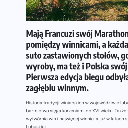
ZAPOWIEDZI IMPREZ
Sprawdzone trasy wracają! Poznaj
Mają Francuzi swój Marathon 
przebieg 43. Toruń Maratonu, 17.
Toruń Półmaratonu i biegu na 5 km
pomiędzy winnicami, a każda
suto zastawionych stołów, g
06-08-2026
wyroby, ma też i Polska swó
Pierwsza edycja biegu odbył
zagłębiu winnym.
Historia tradycji winiarskich w województwie lu
bartnictwo sięga korzeniami do XVI wieku. Także
wytwórnia win i najwięcej winnic, a już w latach
Lubuskiej.