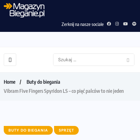
Zerknij na nasze sociale
Home
Buty do biegania
Vibram Five Fingers Spyridon LS – co pięć palców to nie jeden
BUTY DO BIEGANIA
SPRZĘT