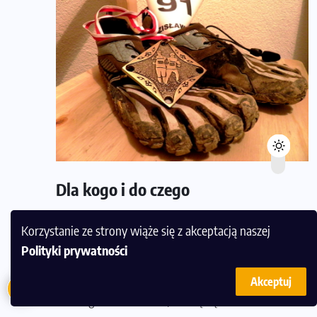
Dla kogo i do czego
Vibram Five Fingers Spyridon LS to dobry wybór
Korzystanie ze strony wiąże się z akceptacją naszej
dla biegaczy, którzy są zdecydowani na bieganie
Polityki prywatności
minimalistyczne w czystej postaci. Mogą
posłużyć wprawionym minimalistom jako obuwie
Akceptuj
do biegania w terenie, ale będą też dobre dla