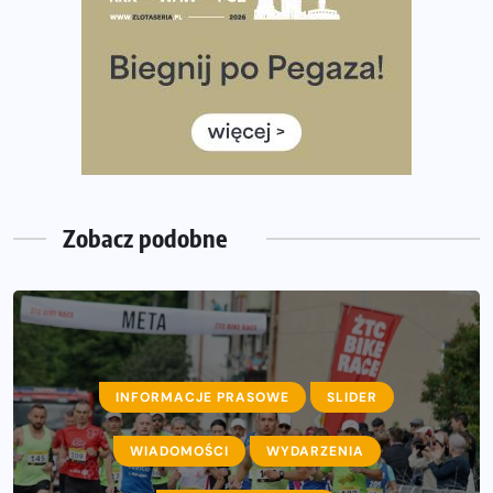
Co ma dużo białka? Produkty, które warto włączyć do
diety
Rozbiegany Olsztyn szykuje się na weekend z
półmaratonem
Już w tę sobotę 35. Bieg Powstania Warszawskiego.
Wystartuje rekordowa liczba uczestników
Zobacz podobne
INFORMACJE PRASOWE
SLIDER
WIADOMOŚCI
WYDARZENIA