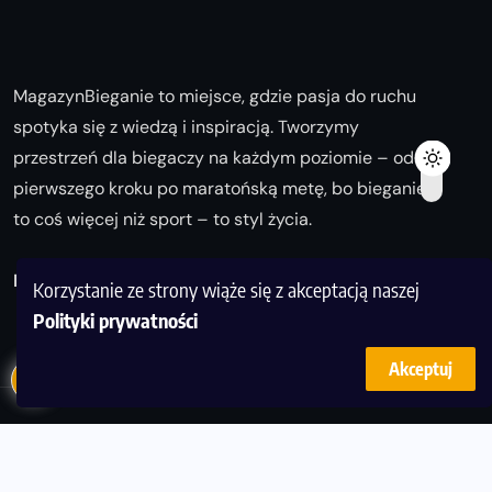
MagazynBieganie to miejsce, gdzie pasja do ruchu
spotyka się z wiedzą i inspiracją. Tworzymy
przestrzeń dla biegaczy na każdym poziomie – od
pierwszego kroku po maratońską metę, bo bieganie
to coś więcej niż sport – to styl życia.
Biegaj z nami i odkrywaj swoją najlepszą wersję!
Korzystanie ze strony wiąże się z akceptacją naszej
Polityki prywatności
Akceptuj
© Copyright 2025
magazynbieganie.pl
powered by
FoolProofSoft