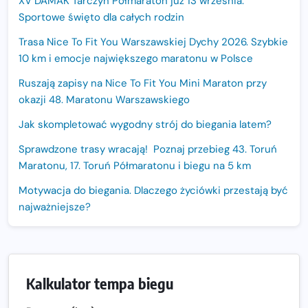
XV DAMAK Tarczyn Półmaraton już 13 września.
Sportowe święto dla całych rodzin
Trasa Nice To Fit You Warszawskiej Dychy 2026. Szybkie
10 km i emocje największego maratonu w Polsce
Ruszają zapisy na Nice To Fit You Mini Maraton przy
okazji 48. Maratonu Warszawskiego
Jak skompletować wygodny strój do biegania latem?
Sprawdzone trasy wracają! Poznaj przebieg 43. Toruń
Maratonu, 17. Toruń Półmaratonu i biegu na 5 km
Motywacja do biegania. Dlaczego życiówki przestają być
najważniejsze?
15. Półmaraton Dwóch Mostów. Jubileuszowa edycja z
rekordową pulą nagród i większym limitem uczestników
Trasa 48. Maratonu Warszawskiego odkryta.
Kalkulator tempa biegu
Sprawdzony przebieg i profil stworzony do szybkiego
biegania