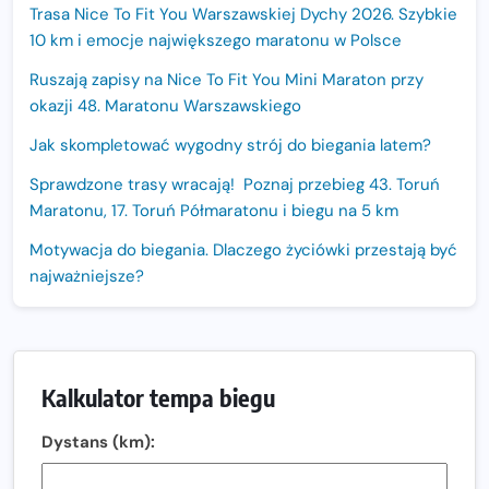
Trasa Nice To Fit You Warszawskiej Dychy 2026. Szybkie
10 km i emocje największego maratonu w Polsce
Ruszają zapisy na Nice To Fit You Mini Maraton przy
okazji 48. Maratonu Warszawskiego
Jak skompletować wygodny strój do biegania latem?
Sprawdzone trasy wracają! Poznaj przebieg 43. Toruń
Maratonu, 17. Toruń Półmaratonu i biegu na 5 km
Motywacja do biegania. Dlaczego życiówki przestają być
najważniejsze?
15. Półmaraton Dwóch Mostów. Jubileuszowa edycja z
rekordową pulą nagród i większym limitem uczestników
Trasa 48. Maratonu Warszawskiego odkryta.
Kalkulator tempa biegu
Sprawdzony przebieg i profil stworzony do szybkiego
biegania
Dystans (km):
Oficjalna koszulka LOTTO 25. Poznań Maratonu!