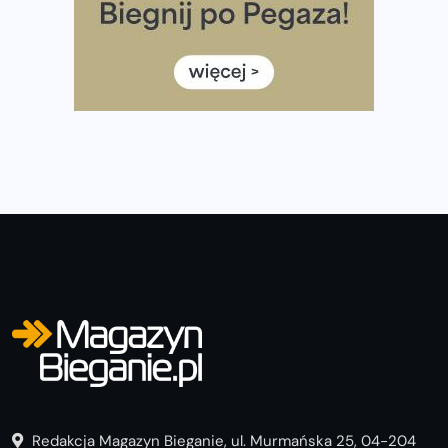
Rozbiegany Olsztyn szykuje się na weekend z
półmaratonem
Już w tę sobotę 35. Bieg Powstania Warszawskiego.
Wystartuje rekordowa liczba uczestników
Redakcja Magazyn Bieganie, ul. Murmańska 25, 04-204