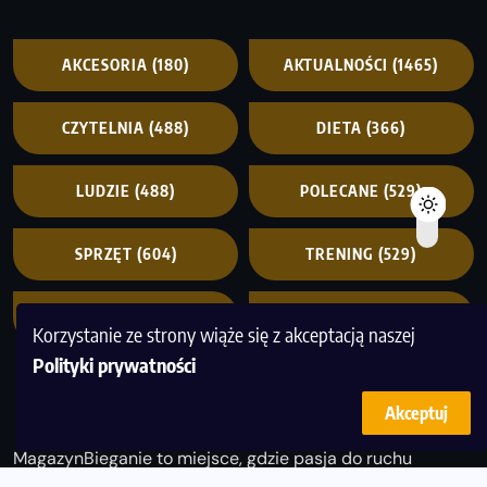
AKCESORIA
(180)
AKTUALNOŚCI
(1465)
CZYTELNIA
(488)
DIETA
(366)
LUDZIE
(488)
POLECANE
(529)
SPRZĘT
(604)
TRENING
(529)
WIADOMOŚCI
(916)
WYDARZENIA
(2855)
Korzystanie ze strony wiąże się z akceptacją naszej
Polityki prywatności
Akceptuj
MagazynBieganie to miejsce, gdzie pasja do ruchu