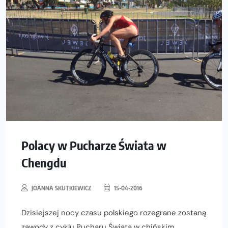
Polacy w Pucharze Świata w
Chengdu
JOANNA SKUTKIEWICZ
15-04-2016
Dzisiejszej nocy czasu polskiego rozegrane zostaną
zawody z cyklu Pucharu Świata w chińskim