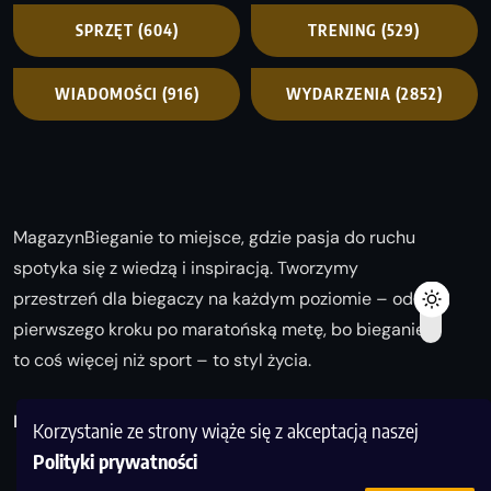
SPRZĘT
(604)
TRENING
(529)
WIADOMOŚCI
(916)
WYDARZENIA
(2852)
MagazynBieganie to miejsce, gdzie pasja do ruchu
spotyka się z wiedzą i inspiracją. Tworzymy
przestrzeń dla biegaczy na każdym poziomie – od
pierwszego kroku po maratońską metę, bo bieganie
to coś więcej niż sport – to styl życia.
Biegaj z nami i odkrywaj swoją najlepszą wersję!
Korzystanie ze strony wiąże się z akceptacją naszej
Polityki prywatności