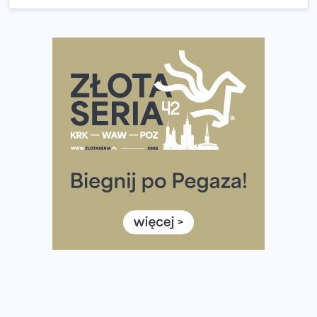
Co ma dużo białka? Produkty, które warto włączyć do
diety
Rozbiegany Olsztyn szykuje się na weekend z
półmaratonem
Już w tę sobotę 35. Bieg Powstania Warszawskiego.
Wystartuje rekordowa liczba uczestników
35. Bieg Powstania Warszawskiego – praktyczny
poradnik przed startem
Ile razy w tygodniu biegać? 3 treningi wystarczą? Jak
często biegać, żeby robić postępy
Już w ten weekend! Przed nami Nocny Portowy Maraton
i Półmaraton Szczeciński. Wszystko, co warto wiedzieć