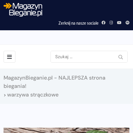
Zerknij na nasze sociale
MagazynBieganie.pl - NAJLEPSZA strona
biegania!
warzywa strączkowe
>