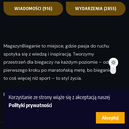
WIADOMOŚCI
(916)
WYDARZENIA
(2855)
MagazynBieganie to miejsce, gdzie pasja do ruchu
spotyka się z wiedzą i inspiracją. Tworzymy
przestrzeń dla biegaczy na każdym poziomie – od
pierwszego kroku po maratońską metę, bo bieganie
to coś więcej niż sport – to styl życia.
Biegaj z nami i odkrywaj swoją najlepszą wersję!
Korzystanie ze strony wiąże się z akceptacją naszej
Polityki prywatności
Akceptuj