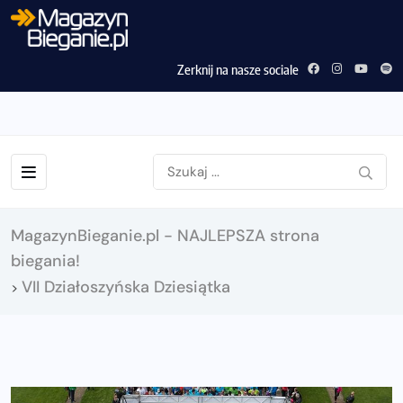
Zerknij na nasze sociale
MagazynBieganie.pl - NAJLEPSZA strona
biegania!
VII Działoszyńska Dziesiątka
>