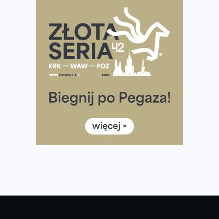
Praska 5k Run gospodarzem Mistrzostw Polski
Największy Bieg Powstania Warszawskiego w historii.
Ponad 12 tysięcy uczestników pobiegło dla Bohaterów!
Tętno vs tempo – czym kierować się w bieganiu?
Co ma dużo białka? Produkty, które warto włączyć do
diety
Rozbiegany Olsztyn szykuje się na weekend z
półmaratonem
Już w tę sobotę 35. Bieg Powstania Warszawskiego.
Wystartuje rekordowa liczba uczestników