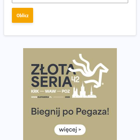
Ostatnie wolne miejsca na jubileuszowy Bieg
Fabrykanta. Organizatorzy odkrywają trasę dzień po
Oblicz
dniu.
Złota Seria 42 rośnie. Coraz więcej maratończyków
wybiera wyzwanie trzech największych maratonów w
Polsce
Praska 5k Run gospodarzem Mistrzostw Polski
Największy Bieg Powstania Warszawskiego w historii.
Ponad 12 tysięcy uczestników pobiegło dla Bohaterów!
Tętno vs tempo – czym kierować się w bieganiu?
Co ma dużo białka? Produkty, które warto włączyć do
diety
Rozbiegany Olsztyn szykuje się na weekend z
półmaratonem
Już w tę sobotę 35. Bieg Powstania Warszawskiego.