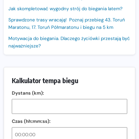
Jak skompletować wygodny strój do biegania latem?
Sprawdzone trasy wracają! Poznaj przebieg 43. Toruń
Maratonu, 17. Toruń Półmaratonu i biegu na 5 km
Motywacja do biegania. Dlaczego życiówki przestają być
najważniejsze?
15. Półmaraton Dwóch Mostów. Jubileuszowa edycja z
rekordową pulą nagród i większym limitem uczestników
Trasa 48. Maratonu Warszawskiego odkryta.
Kalkulator tempa biegu
Sprawdzony przebieg i profil stworzony do szybkiego
biegania
Dystans (km):
Oficjalna koszulka LOTTO 25. Poznań Maratonu!
Amazfit Balance 3: Kompleksowe narzędzie dla biegacza
i zawodnika Hyrox?
Czas (hh:mm:ss):
Regeneracja w bieganiu. Co warto o niej wiedzieć?