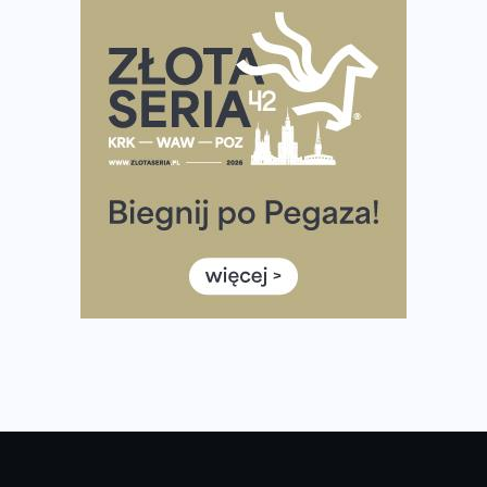
Ponad 12 tysięcy uczestników pobiegło dla Bohaterów!
Tętno vs tempo – czym kierować się w bieganiu?
Co ma dużo białka? Produkty, które warto włączyć do
diety
Rozbiegany Olsztyn szykuje się na weekend z
półmaratonem
Już w tę sobotę 35. Bieg Powstania Warszawskiego.
Wystartuje rekordowa liczba uczestników
35. Bieg Powstania Warszawskiego – praktyczny
poradnik przed startem