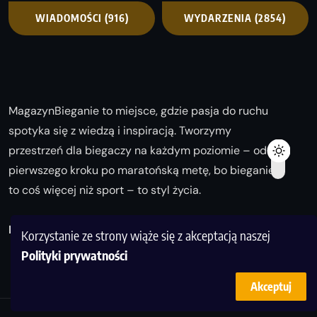
WIADOMOŚCI
(916)
WYDARZENIA
(2854)
MagazynBieganie to miejsce, gdzie pasja do ruchu
spotyka się z wiedzą i inspiracją. Tworzymy
przestrzeń dla biegaczy na każdym poziomie – od
pierwszego kroku po maratońską metę, bo bieganie
to coś więcej niż sport – to styl życia.
Biegaj z nami i odkrywaj swoją najlepszą wersję!
Korzystanie ze strony wiąże się z akceptacją naszej
Polityki prywatności
Akceptuj