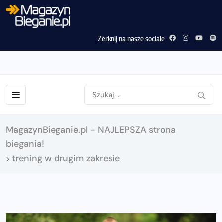
Zerknij na nasze sociale
MagazynBieganie.pl - NAJLEPSZA strona
biegania!
trening w drugim zakresie
>