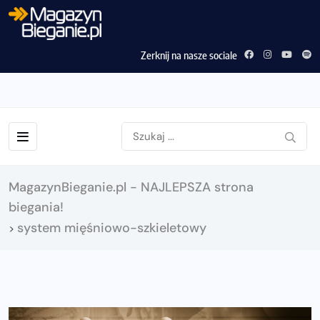
Zerknij na nasze sociale
MagazynBieganie.pl - NAJLEPSZA strona
biegania!
system mięśniowo-szkieletowy
>