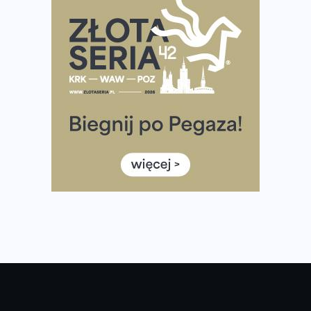
Rozbiegany Olsztyn szykuje się na weekend z
półmaratonem
Już w tę sobotę 35. Bieg Powstania Warszawskiego.
Wystartuje rekordowa liczba uczestników
35. Bieg Powstania Warszawskiego – praktyczny
poradnik przed startem
Ile razy w tygodniu biegać? 3 treningi wystarczą? Jak
często biegać, żeby robić postępy
Już w ten weekend! Przed nami Nocny Portowy Maraton
i Półmaraton Szczeciński. Wszystko, co warto wiedzieć