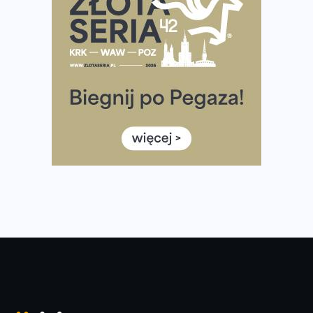
Już w tę sobotę 35. Bieg Powstania Warszawskiego.
Wystartuje rekordowa liczba uczestników
35. Bieg Powstania Warszawskiego – praktyczny
poradnik przed startem
Ile razy w tygodniu biegać? 3 treningi wystarczą? Jak
często biegać, żeby robić postępy
Już w ten weekend! Przed nami Nocny Portowy Maraton
i Półmaraton Szczeciński. Wszystko, co warto wiedzieć