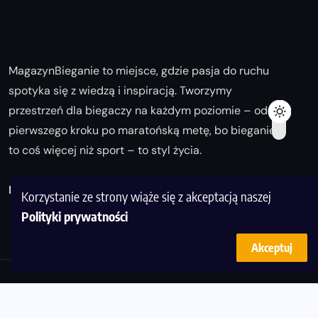
MagazynBieganie to miejsce, gdzie pasja do ruchu
spotyka się z wiedzą i inspiracją. Tworzymy
przestrzeń dla biegaczy na każdym poziomie – od
pierwszego kroku po maratońską metę, bo bieganie
to coś więcej niż sport – to styl życia.
Biegaj z nami i odkrywaj swoją najlepszą wersję!
Korzystanie ze strony wiąże się z akceptacją naszej
Polityki prywatności
Akceptuj
© Copyright 2025
magazynbieganie.pl
powered by
FoolProofSoft