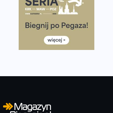
diety
Rozbiegany Olsztyn szykuje się na weekend z
półmaratonem
Już w tę sobotę 35. Bieg Powstania Warszawskiego.
Wystartuje rekordowa liczba uczestników
35. Bieg Powstania Warszawskiego – praktyczny
poradnik przed startem