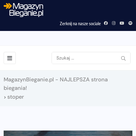
Zerknij na nasze sociale
MagazynBieganie.pl - NAJLEPSZA strona
biegania!
stoper
>