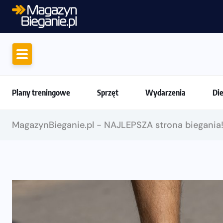
Motywacja do biegania. Dlaczego ż
Plany treningowe
Sprzęt
Wydarzenia
Di
MagazynBieganie.pl - NAJLEPSZA strona biegania