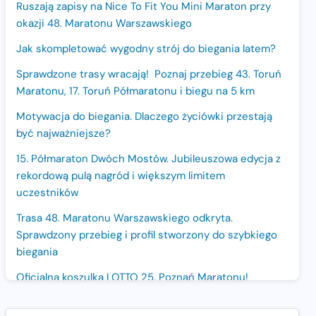
Ruszają zapisy na Nice To Fit You Mini Maraton przy
okazji 48. Maratonu Warszawskiego
Jak skompletować wygodny strój do biegania latem?
Sprawdzone trasy wracają! Poznaj przebieg 43. Toruń
Maratonu, 17. Toruń Półmaratonu i biegu na 5 km
Motywacja do biegania. Dlaczego życiówki przestają
być najważniejsze?
15. Półmaraton Dwóch Mostów. Jubileuszowa edycja z
rekordową pulą nagród i większym limitem
uczestników
Trasa 48. Maratonu Warszawskiego odkryta.
Sprawdzony przebieg i profil stworzony do szybkiego
biegania
Oficjalna koszulka LOTTO 25. Poznań Maratonu!
Amazfit Balance 3: Kompleksowe narzędzie dla