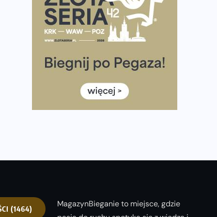
półmaratonem
Już w tę sobotę 35. Bieg Powstania Warszawskiego.
Wystartuje rekordowa liczba uczestników
35. Bieg Powstania Warszawskiego – praktyczny
poradnik przed startem
Ile razy w tygodniu biegać? 3 treningi wystarczą? Jak
często biegać, żeby robić postępy
Już w ten weekend! Przed nami Nocny Portowy
Maraton i Półmaraton Szczeciński. Wszystko, co warto
wiedzieć
MagazynBieganie to miejsce, gdzie
ŚCI
(1464)