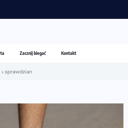
yciówki przestają być najważniejsze?
eta
Zacznij biegać
Kontakt
!
sprawdzian
>