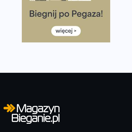
Co ma dużo białka? Produkty, które warto włączyć do
diety
Rozbiegany Olsztyn szykuje się na weekend z
półmaratonem
Już w tę sobotę 35. Bieg Powstania Warszawskiego.
Wystartuje rekordowa liczba uczestników