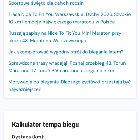
Sportowe święto dla całych rodzin
Trasa Nice To Fit You Warszawskiej Dychy 2026. Szybkie
10 km i emocje największego maratonu w Polsce
Ruszają zapisy na Nice To Fit You Mini Maraton przy
okazji 48. Maratonu Warszawskiego
Jak skompletować wygodny strój do biegania latem?
Sprawdzone trasy wracają! Poznaj przebieg 43. Toruń
Maratonu, 17. Toruń Półmaratonu i biegu na 5 km
Motywacja do biegania. Dlaczego życiówki przestają być
najważniejsze?
15. Półmaraton Dwóch Mostów. Jubileuszowa edycja z
rekordową pulą nagród i większym limitem uczestników
Trasa 48. Maratonu Warszawskiego odkryta.
Kalkulator tempa biegu
Sprawdzony przebieg i profil stworzony do szybkiego
biegania
Dystans (km):