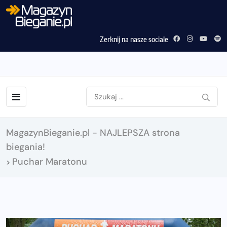
Zerknij na nasze sociale
MagazynBieganie.pl - NAJLEPSZA strona
biegania!
Puchar Maratonu
>