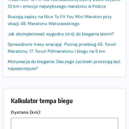
10 km i emocje największego maratonu w Polsce
Ruszają zapisy na Nice To Fit You Mini Maraton przy
okazji 48. Maratonu Warszawskiego
Jak skompletować wygodny strój do biegania latem?
Sprawdzone trasy wracają! Poznaj przebieg 43. Toruń
Maratonu, 17. Toruń Półmaratonu i biegu na 5 km
Motywacja do biegania. Dlaczego życiówki przestają być
najważniejsze?
15. Półmaraton Dwóch Mostów. Jubileuszowa edycja z
rekordową pulą nagród i większym limitem uczestników
Trasa 48. Maratonu Warszawskiego odkryta.
Kalkulator tempa biegu
Sprawdzony przebieg i profil stworzony do szybkiego
biegania
Dystans (km):
Oficjalna koszulka LOTTO 25. Poznań Maratonu!