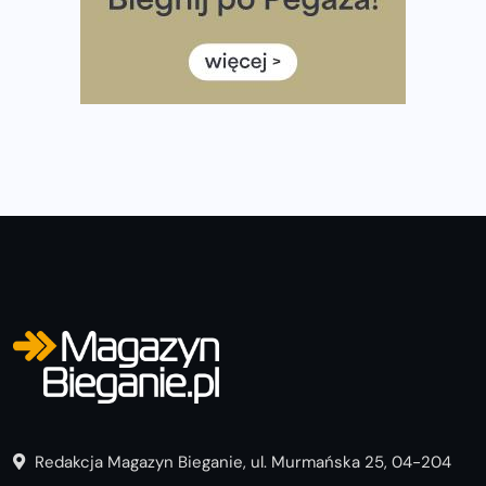
Rozbiegany Olsztyn szykuje się na weekend z
półmaratonem
Już w tę sobotę 35. Bieg Powstania Warszawskiego.
Wystartuje rekordowa liczba uczestników
Redakcja Magazyn Bieganie, ul. Murmańska 25, 04-204