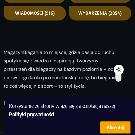
WIADOMOŚCI
(916)
WYDARZENIA
(2854)
MagazynBieganie to miejsce, gdzie pasja do ruchu
spotyka się z wiedzą i inspiracją. Tworzymy
przestrzeń dla biegaczy na każdym poziomie – od
pierwszego kroku po maratońską metę, bo bieganie
to coś więcej niż sport – to styl życia.
Biegaj z nami i odkrywaj swoją najlepszą wersję!
Korzystanie ze strony wiąże się z akceptacją naszej
Polityki prywatności
Akceptuj