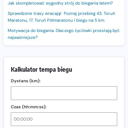
Jak skompletować wygodny strój do biegania latem?
Sprawdzone trasy wracają! Poznaj przebieg 43. Toruń
Maratonu, 17. Toruń Półmaratonu i biegu na 5 km
Motywacja do biegania. Dlaczego życiówki przestają być
najważniejsze?
15. Półmaraton Dwóch Mostów. Jubileuszowa edycja z
rekordową pulą nagród i większym limitem uczestników
Trasa 48. Maratonu Warszawskiego odkryta.
Kalkulator tempa biegu
Sprawdzony przebieg i profil stworzony do szybkiego
biegania
Dystans (km):
Oficjalna koszulka LOTTO 25. Poznań Maratonu!
Amazfit Balance 3: Kompleksowe narzędzie dla biegacza
i zawodnika Hyrox?
Czas (hh:mm:ss):
Regeneracja w bieganiu. Co warto o niej wiedzieć?
Ostatnie wolne miejsca na jubileuszowy Bieg