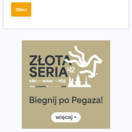
Fabrykanta. Organizatorzy odkrywają trasę dzień po
Oblicz
dniu.
Złota Seria 42 rośnie. Coraz więcej maratończyków
wybiera wyzwanie trzech największych maratonów w
Polsce
Praska 5k Run gospodarzem Mistrzostw Polski
Największy Bieg Powstania Warszawskiego w historii.
Ponad 12 tysięcy uczestników pobiegło dla Bohaterów!
Tętno vs tempo – czym kierować się w bieganiu?
Co ma dużo białka? Produkty, które warto włączyć do
diety
Rozbiegany Olsztyn szykuje się na weekend z
półmaratonem
Już w tę sobotę 35. Bieg Powstania Warszawskiego.
Wystartuje rekordowa liczba uczestników