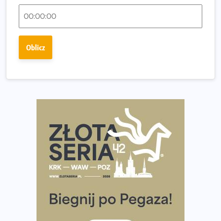
Rozbiegany Olsztyn szykuje się na weekend z
półmaratonem
Już w tę sobotę 35. Bieg Powstania Warszawskiego.
Oblicz
Wystartuje rekordowa liczba uczestników
35. Bieg Powstania Warszawskiego – praktyczny
poradnik przed startem
Ile razy w tygodniu biegać? 3 treningi wystarczą? Jak
często biegać, żeby robić postępy
Już w ten weekend! Przed nami Nocny Portowy Maraton
i Półmaraton Szczeciński. Wszystko, co warto wiedzieć
European Marathon Classics – jak zweryfikować swój
wynik
Medal i koszulka 35. Biegu Powstania Warszawskiego. Na
listach startowych są jeszcze wolne miejsca
Jaki smartwatch dla biegaczy, którzy chcą też przy