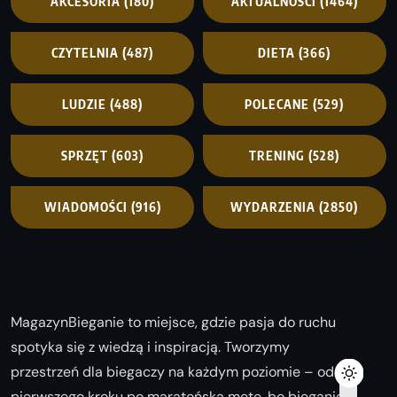
AKCESORIA
(180)
AKTUALNOŚCI
(1464)
CZYTELNIA
(487)
DIETA
(366)
LUDZIE
(488)
POLECANE
(529)
SPRZĘT
(603)
TRENING
(528)
WIADOMOŚCI
(916)
WYDARZENIA
(2850)
MagazynBieganie to miejsce, gdzie pasja do ruchu
spotyka się z wiedzą i inspiracją. Tworzymy
przestrzeń dla biegaczy na każdym poziomie – od
pierwszego kroku po maratońską metę, bo bieganie