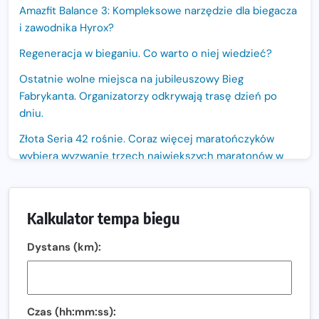
Amazfit Balance 3: Kompleksowe narzędzie dla biegacza
i zawodnika Hyrox?
Regeneracja w bieganiu. Co warto o niej wiedzieć?
Ostatnie wolne miejsca na jubileuszowy Bieg
Fabrykanta. Organizatorzy odkrywają trasę dzień po
dniu.
Złota Seria 42 rośnie. Coraz więcej maratończyków
wybiera wyzwanie trzech największych maratonów w
Polsce
Praska 5k Run gospodarzem Mistrzostw Polski
Kalkulator tempa biegu
Największy Bieg Powstania Warszawskiego w historii.
Ponad 12 tysięcy uczestników pobiegło dla Bohaterów!
Dystans (km):
Tętno vs tempo – czym kierować się w bieganiu?
Co ma dużo białka? Produkty, które warto włączyć do
diety
Czas (hh:mm:ss):