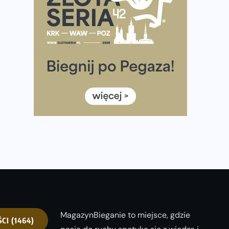
Ponad 12 tysięcy uczestników pobiegło dla Bohaterów!
Tętno vs tempo – czym kierować się w bieganiu?
Co ma dużo białka? Produkty, które warto włączyć do
diety
Rozbiegany Olsztyn szykuje się na weekend z
półmaratonem
Już w tę sobotę 35. Bieg Powstania Warszawskiego.
Wystartuje rekordowa liczba uczestników
35. Bieg Powstania Warszawskiego – praktyczny
poradnik przed startem
MagazynBieganie to miejsce, gdzie
ŚCI
(1464)