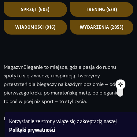
SPRZĘT
(605)
TRENING
(529)
WIADOMOŚCI
(916)
WYDARZENIA
(2855)
MagazynBieganie to miejsce, gdzie pasja do ruchu
spotyka się z wiedzą i inspiracją. Tworzymy
przestrzeń dla biegaczy na każdym poziomie – od
pierwszego kroku po maratońską metę, bo bieganie
to coś więcej niż sport – to styl życia.
Biegaj z nami i odkrywaj swoją najlepszą wersję!
Korzystanie ze strony wiąże się z akceptacją naszej
Polityki prywatności