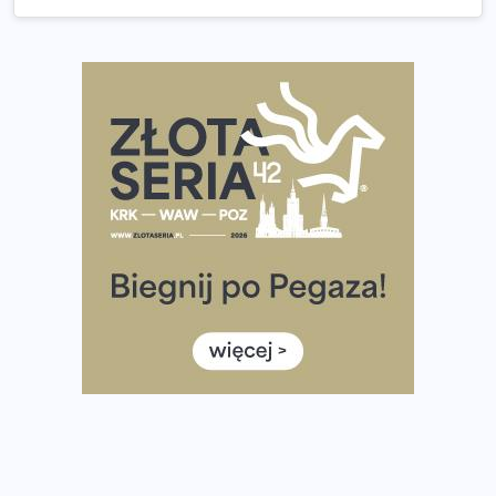
wybiera wyzwanie trzech największych maratonów w
Polsce
Praska 5k Run gospodarzem Mistrzostw Polski
Największy Bieg Powstania Warszawskiego w historii.
Ponad 12 tysięcy uczestników pobiegło dla Bohaterów!
Tętno vs tempo – czym kierować się w bieganiu?
Co ma dużo białka? Produkty, które warto włączyć do
diety
Rozbiegany Olsztyn szykuje się na weekend z
półmaratonem
Już w tę sobotę 35. Bieg Powstania Warszawskiego.
Wystartuje rekordowa liczba uczestników