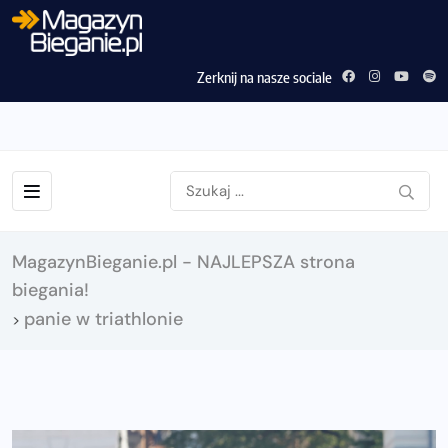
Zerknij na nasze sociale
MagazynBieganie.pl - NAJLEPSZA strona
biegania!
panie w triathlonie
>