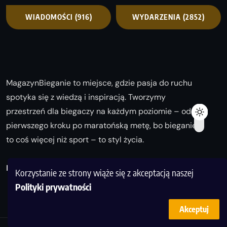
WIADOMOŚCI
(916)
WYDARZENIA
(2852)
MagazynBieganie to miejsce, gdzie pasja do ruchu
spotyka się z wiedzą i inspiracją. Tworzymy
przestrzeń dla biegaczy na każdym poziomie – od
pierwszego kroku po maratońską metę, bo bieganie
to coś więcej niż sport – to styl życia.
Biegaj z nami i odkrywaj swoją najlepszą wersję!
Korzystanie ze strony wiąże się z akceptacją naszej
Polityki prywatności
Akceptuj