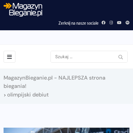
Zerknij na nasze sociale
MagazynBieganie.pl - NAJLEPSZA strona
biegania!
olimpijski debiut
>