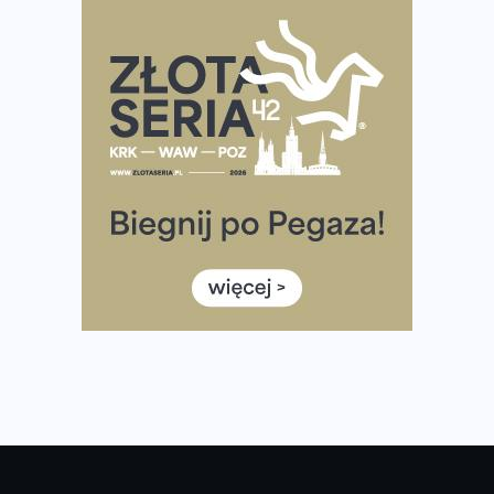
diety
Rozbiegany Olsztyn szykuje się na weekend z
półmaratonem
Już w tę sobotę 35. Bieg Powstania Warszawskiego.
Wystartuje rekordowa liczba uczestników
35. Bieg Powstania Warszawskiego – praktyczny
poradnik przed startem
Ile razy w tygodniu biegać? 3 treningi wystarczą? Jak
często biegać, żeby robić postępy
Już w ten weekend! Przed nami Nocny Portowy Maraton
i Półmaraton Szczeciński. Wszystko, co warto wiedzieć