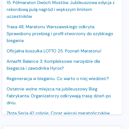
15. Półmaraton Dwóch Mostów. Jubileuszowa edycja z
rekordową pulą nagród i większym limitem
uczestników
Trasa 48. Maratonu Warszawskiego odkryta.
Sprawdzony przebieg i profil stworzony do szybkiego
biegania
Oficjalna koszulka LOTTO 25. Poznań Maratonu!
Amazfit Balance 3: Kompleksowe narzędzie dla
biegacza i zawodnika Hyrox?
Regeneracja w bieganiu. Co warto o niej wiedzieć?
Ostatnie wolne miejsca na jubileuszowy Bieg
Fabrykanta. Organizatorzy odkrywają trasę dzień po
dniu.
Złota Seria 42 rośnie. Coraz więcej maratończyków
wybiera wyzwanie trzech największych maratonów w
Polsce