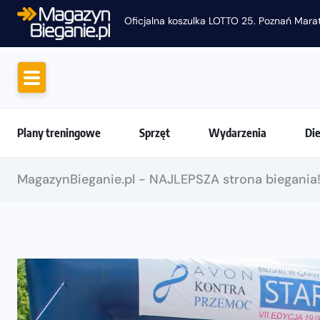
Oficjalna koszulka LOTTO 25. Poznań Mara
Plany treningowe
Sprzęt
Wydarzenia
Di
MagazynBieganie.pl - NAJLEPSZA strona biegania