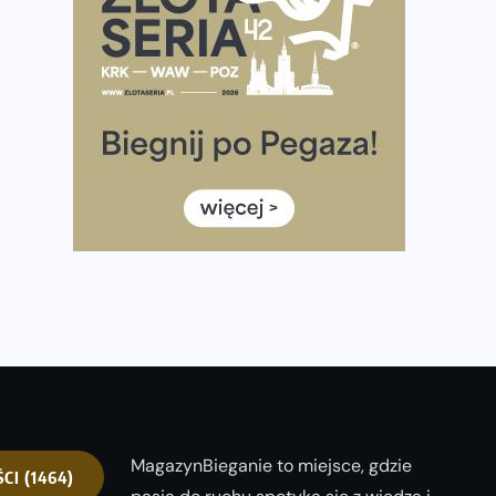
Już w ten weekend! Przed nami Nocny Portowy
Maraton i Półmaraton Szczeciński. Wszystko, co warto
wiedzieć
European Marathon Classics – jak zweryfikować swój
wynik
Medal i koszulka 35. Biegu Powstania Warszawskiego.
Na listach startowych są jeszcze wolne miejsca
Jaki smartwatch dla biegaczy, którzy chcą też przy
okazji trenować pod HYROX?
Jak zaplanować domowe cardio bez przepełniania
mieszkania sprzętem
MagazynBieganie to miejsce, gdzie
ŚCI
(1464)