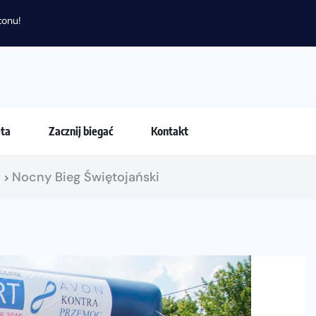
tonu!
eta
Zacznij biegać
Kontakt
!
Nocny Bieg Świętojański
>