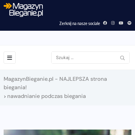
Zerknij na nasze sociale
MagazynBieganie.pl - NAJLEPSZA strona
biegania!
nawadnianie podczas biegania
>