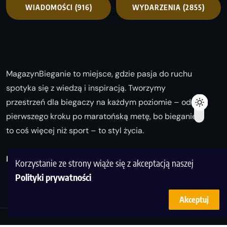
WIADOMOŚCI
(916)
WYDARZENIA
(2855)
MagazynBieganie to miejsce, gdzie pasja do ruchu
spotyka się z wiedzą i inspiracją. Tworzymy
przestrzeń dla biegaczy na każdym poziomie – od
pierwszego kroku po maratońską metę, bo bieganie
to coś więcej niż sport – to styl życia.
Biegaj z nami i odkrywaj swoją najlepszą wersję!
Korzystanie ze strony wiąże się z akceptacją naszej
Polityki prywatności
Akceptuj