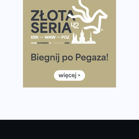
Praska 5k Run gospodarzem Mistrzostw Polski
Największy Bieg Powstania Warszawskiego w historii.
Ponad 12 tysięcy uczestników pobiegło dla Bohaterów!
Tętno vs tempo – czym kierować się w bieganiu?
Co ma dużo białka? Produkty, które warto włączyć do
diety
Rozbiegany Olsztyn szykuje się na weekend z
półmaratonem
Już w tę sobotę 35. Bieg Powstania Warszawskiego.
Wystartuje rekordowa liczba uczestników