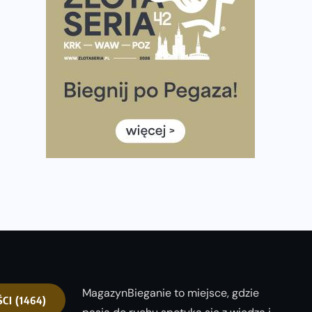
Ponad 12 tysięcy uczestników pobiegło dla Bohaterów!
Tętno vs tempo – czym kierować się w bieganiu?
Co ma dużo białka? Produkty, które warto włączyć do
diety
Rozbiegany Olsztyn szykuje się na weekend z
półmaratonem
Już w tę sobotę 35. Bieg Powstania Warszawskiego.
Wystartuje rekordowa liczba uczestników
35. Bieg Powstania Warszawskiego – praktyczny
poradnik przed startem
MagazynBieganie to miejsce, gdzie
ŚCI
(1464)