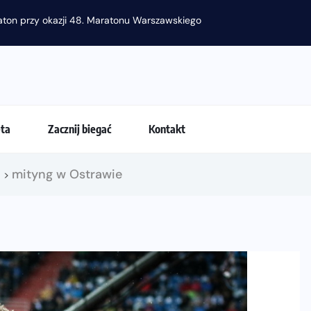
raton przy okazji 48. Maratonu Warszawskiego
eta
Zacznij biegać
Kontakt
!
mityng w Ostrawie
>