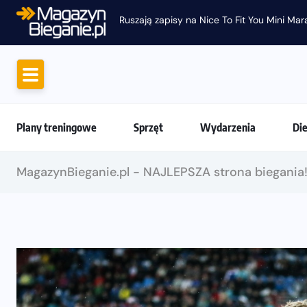
Ruszają zapisy na Nice To Fit You Mini Ma
Plany treningowe
Sprzęt
Wydarzenia
Di
MagazynBieganie.pl - NAJLEPSZA strona biegania