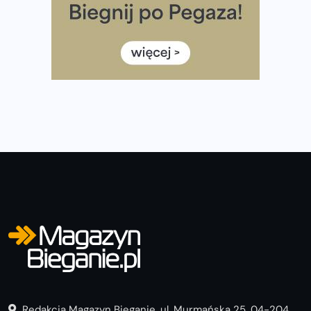
Już w tę sobotę 35. Bieg Powstania Warszawskiego.
Wystartuje rekordowa liczba uczestników
35. Bieg Powstania Warszawskiego – praktyczny
poradnik przed startem
Redakcja Magazyn Bieganie, ul. Murmańska 25, 04-204