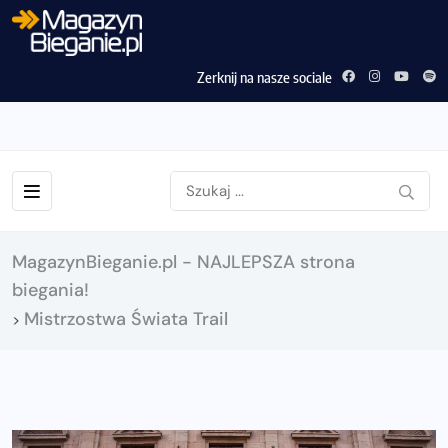
Zerknij na nasze sociale
MagazynBieganie.pl - NAJLEPSZA strona
biegania!
Mistrzostwa Świata Trail
>