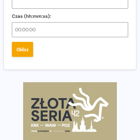
Regeneracja w bieganiu. Co warto o niej wiedzieć?
Czas (hh:mm:ss):
Ostatnie wolne miejsca na jubileuszowy Bieg
Fabrykanta. Organizatorzy odkrywają trasę dzień po
dniu.
Złota Seria 42 rośnie. Coraz więcej maratończyków
Oblicz
wybiera wyzwanie trzech największych maratonów w
Polsce
Praska 5k Run gospodarzem Mistrzostw Polski
Największy Bieg Powstania Warszawskiego w historii.
Ponad 12 tysięcy uczestników pobiegło dla Bohaterów!
Tętno vs tempo – czym kierować się w bieganiu?
Co ma dużo białka? Produkty, które warto włączyć do
diety
Rozbiegany Olsztyn szykuje się na weekend z
półmaratonem