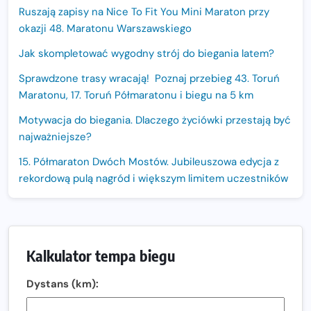
Ruszają zapisy na Nice To Fit You Mini Maraton przy
okazji 48. Maratonu Warszawskiego
Jak skompletować wygodny strój do biegania latem?
Sprawdzone trasy wracają! Poznaj przebieg 43. Toruń
Maratonu, 17. Toruń Półmaratonu i biegu na 5 km
Motywacja do biegania. Dlaczego życiówki przestają być
najważniejsze?
15. Półmaraton Dwóch Mostów. Jubileuszowa edycja z
rekordową pulą nagród i większym limitem uczestników
Trasa 48. Maratonu Warszawskiego odkryta.
Sprawdzony przebieg i profil stworzony do szybkiego
biegania
Kalkulator tempa biegu
Oficjalna koszulka LOTTO 25. Poznań Maratonu!
Dystans (km):
Amazfit Balance 3: Kompleksowe narzędzie dla biegacza
i zawodnika Hyrox?