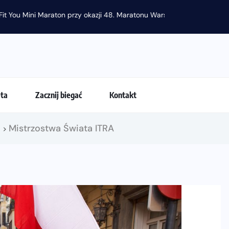
raton przy okazji 48. Maratonu Warszawskiego
eta
Zacznij biegać
Kontakt
!
Mistrzostwa Świata ITRA
>