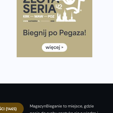
Praska 5k Run gospodarzem Mistrzostw Polski
Największy Bieg Powstania Warszawskiego w historii.
Ponad 12 tysięcy uczestników pobiegło dla Bohaterów!
Tętno vs tempo – czym kierować się w bieganiu?
Co ma dużo białka? Produkty, które warto włączyć do
diety
Rozbiegany Olsztyn szykuje się na weekend z
półmaratonem
Już w tę sobotę 35. Bieg Powstania Warszawskiego.
Wystartuje rekordowa liczba uczestników
MagazynBieganie to miejsce, gdzie
ŚCI
(1465)