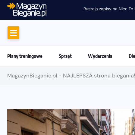
Ruszają zapisy na Nice To Fit You Mini Ma
Plany treningowe
Sprzęt
Wydarzenia
Di
MagazynBieganie.pl - NAJLEPSZA strona biegania