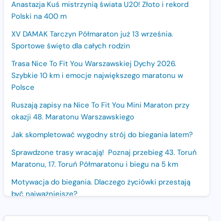
Anastazja Kuś mistrzynią świata U20! Złoto i rekord
Polski na 400 m
XV DAMAK Tarczyn Półmaraton już 13 września.
Sportowe święto dla całych rodzin
Trasa Nice To Fit You Warszawskiej Dychy 2026.
Szybkie 10 km i emocje największego maratonu w
Polsce
Ruszają zapisy na Nice To Fit You Mini Maraton przy
okazji 48. Maratonu Warszawskiego
Jak skompletować wygodny strój do biegania latem?
Sprawdzone trasy wracają! Poznaj przebieg 43. Toruń
Maratonu, 17. Toruń Półmaratonu i biegu na 5 km
Motywacja do biegania. Dlaczego życiówki przestają
być najważniejsze?
15. Półmaraton Dwóch Mostów. Jubileuszowa edycja z