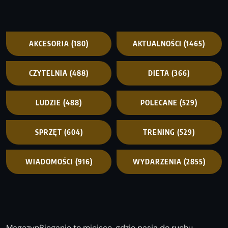
AKCESORIA
(180)
AKTUALNOŚCI
(1465)
CZYTELNIA
(488)
DIETA
(366)
LUDZIE
(488)
POLECANE
(529)
SPRZĘT
(604)
TRENING
(529)
WIADOMOŚCI
(916)
WYDARZENIA
(2855)
MagazynBieganie to miejsce, gdzie pasja do ruchu