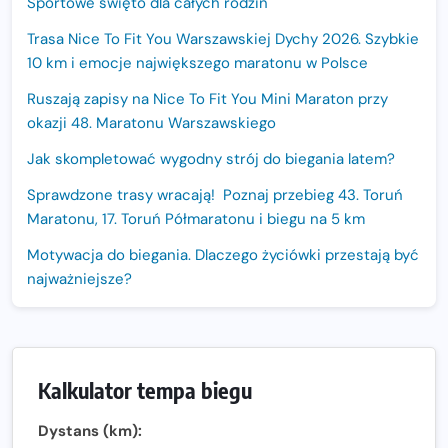
Sportowe święto dla całych rodzin
Trasa Nice To Fit You Warszawskiej Dychy 2026. Szybkie
10 km i emocje największego maratonu w Polsce
Ruszają zapisy na Nice To Fit You Mini Maraton przy
okazji 48. Maratonu Warszawskiego
Jak skompletować wygodny strój do biegania latem?
Sprawdzone trasy wracają! Poznaj przebieg 43. Toruń
Maratonu, 17. Toruń Półmaratonu i biegu na 5 km
Motywacja do biegania. Dlaczego życiówki przestają być
najważniejsze?
15. Półmaraton Dwóch Mostów. Jubileuszowa edycja z
rekordową pulą nagród i większym limitem uczestników
Trasa 48. Maratonu Warszawskiego odkryta.
Kalkulator tempa biegu
Sprawdzony przebieg i profil stworzony do szybkiego
biegania
Dystans (km):