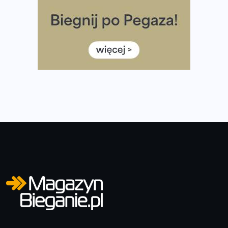
diety
Rozbiegany Olsztyn szykuje się na weekend z
półmaratonem
Już w tę sobotę 35. Bieg Powstania Warszawskiego.
Wystartuje rekordowa liczba uczestników