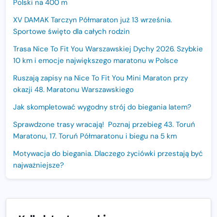
Polski na 400 m
XV DAMAK Tarczyn Półmaraton już 13 września.
Sportowe święto dla całych rodzin
Trasa Nice To Fit You Warszawskiej Dychy 2026. Szybkie
10 km i emocje największego maratonu w Polsce
Ruszają zapisy na Nice To Fit You Mini Maraton przy
okazji 48. Maratonu Warszawskiego
Jak skompletować wygodny strój do biegania latem?
Sprawdzone trasy wracają! Poznaj przebieg 43. Toruń
Maratonu, 17. Toruń Półmaratonu i biegu na 5 km
Motywacja do biegania. Dlaczego życiówki przestają być
najważniejsze?
15. Półmaraton Dwóch Mostów. Jubileuszowa edycja z
rekordową pulą nagród i większym limitem uczestników
Trasa 48. Maratonu Warszawskiego odkryta.