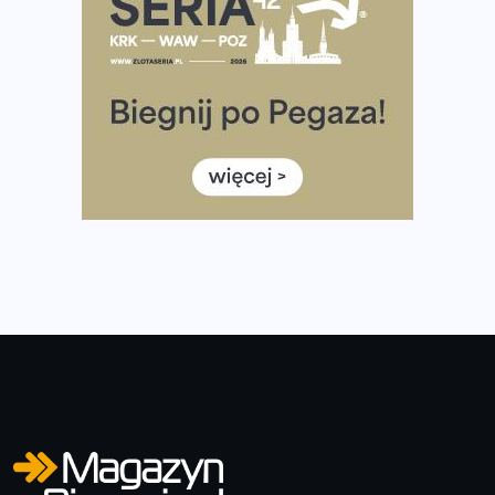
Tętno vs tempo – czym kierować się w bieganiu?
Co ma dużo białka? Produkty, które warto włączyć do
diety
Rozbiegany Olsztyn szykuje się na weekend z
półmaratonem
Już w tę sobotę 35. Bieg Powstania Warszawskiego.
Wystartuje rekordowa liczba uczestników