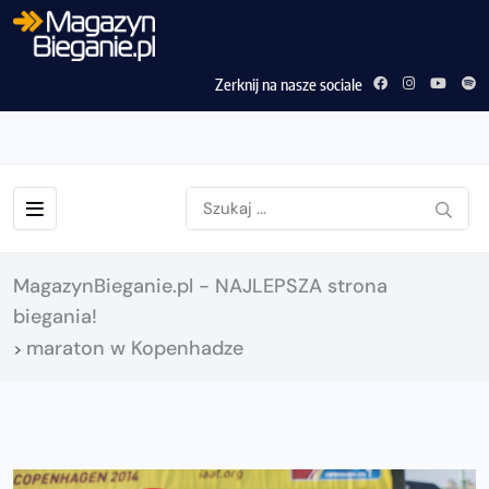
Zerknij na nasze sociale
MagazynBieganie.pl - NAJLEPSZA strona
biegania!
maraton w Kopenhadze
>