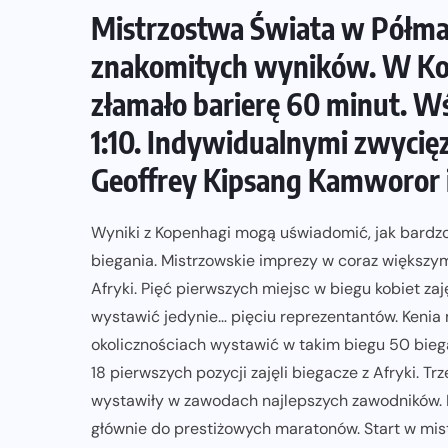
Mistrzostwa Świata w Półmar
ZAPOWIEDZI IMPREZ
znakomitych wyników. W Ko
XV DAMAK Tarczyn Półmaraton już
złamało barierę 60 minut. Wś
13 września. Sportowe święto dla
1:10. Indywidualnymi zwycięz
 m
całych rodzin
Geoffrey Kipsang Kamworor i
07-08-2026
Wyniki z Kopenhagi mogą uświadomić, jak bardzo
biegania. Mistrzowskie imprezy w coraz większym
Afryki. Pięć pierwszych miejsc w biegu kobiet za
wystawić jedynie… pięciu reprezentantów. Kenia 
okolicznościach wystawić w takim biegu 50 bieg
18 pierwszych pozycji zajęli biegacze z Afryki. Tr
wystawiły w zawodach najlepszych zawodników. Eli
głównie do prestiżowych maratonów. Start w mist