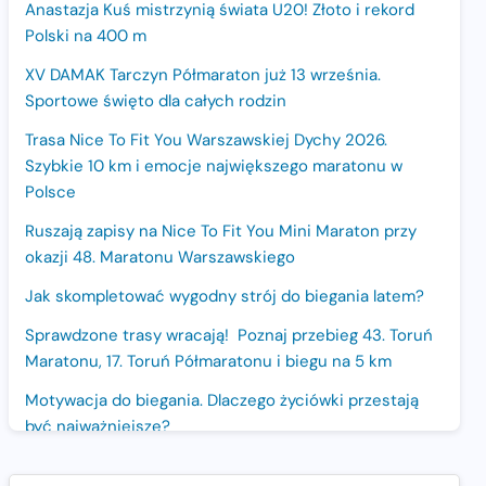
Anastazja Kuś mistrzynią świata U20! Złoto i rekord
Polski na 400 m
XV DAMAK Tarczyn Półmaraton już 13 września.
Sportowe święto dla całych rodzin
Trasa Nice To Fit You Warszawskiej Dychy 2026.
Szybkie 10 km i emocje największego maratonu w
Polsce
Ruszają zapisy na Nice To Fit You Mini Maraton przy
okazji 48. Maratonu Warszawskiego
Jak skompletować wygodny strój do biegania latem?
Sprawdzone trasy wracają! Poznaj przebieg 43. Toruń
Maratonu, 17. Toruń Półmaratonu i biegu na 5 km
Motywacja do biegania. Dlaczego życiówki przestają
być najważniejsze?
15. Półmaraton Dwóch Mostów. Jubileuszowa edycja z