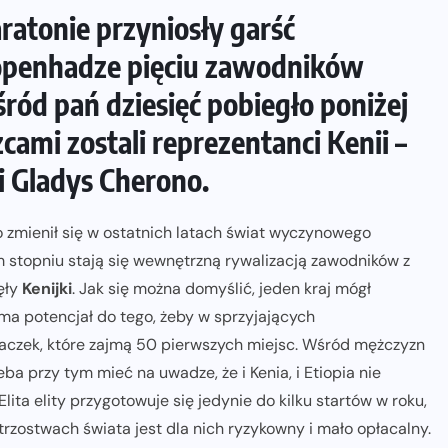
atonie przyniosły garść
penhadze pięciu zawodników
ród pań dziesięć pobiegło poniżej
cami zostali reprezentanci Kenii –
 Gladys Cherono.
 zmienił się w ostatnich latach świat wyczynowego
 stopniu stają się wewnętrzną rywalizacją zawodników z
jęły
Kenijki
. Jak się można domyślić, jeden kraj mógł
ma potencjał do tego, żeby w sprzyjających
aczek, które zajmą 50 pierwszych miejsc. Wśród mężczyzn
zeba przy tym mieć na uwadze, że i Kenia, i Etiopia nie
ta elity przygotowuje się jedynie do kilku startów w roku,
rzostwach świata jest dla nich ryzykowny i mało opłacalny.