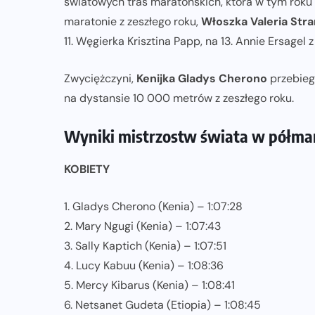
światowych tras maratońskich, która w tym roku
maratonie z zeszłego roku,
Włoszka Valeria Str
11. Węgierka Krisztina Papp, na 13. Annie Ersagel z
Zwyciężczyni,
Kenijka Gladys Cherono
przebieg
na dystansie 10 000 metrów z zeszłego roku.
Wyniki mistrzostw świata w półmar
KOBIETY
1. Gladys Cherono (Kenia) – 1:07:28
2. Mary Ngugi (Kenia) – 1:07:43
3. Sally Kaptich (Kenia) – 1:07:51
4. Lucy Kabuu (Kenia) – 1:08:36
5. Mercy Kibarus (Kenia) – 1:08:41
6. Netsanet Gudeta (Etiopia) – 1:08:45