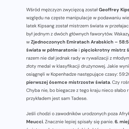
Wśród mężczyzn zwycięzcą został
Geoffrey Kip
względu na częste manipulacje w podawaniu wiek
latek Kipsang został mistrzem świata w przełajach
był jednym z dwóch głównych faworytów. Wskazyw
w
Zjednoczonych Emiratach Arabskich – 58:
świata w półmaratonie
i
pięciokrotny mistrz 
razem nie dał jednak rady w rywalizacji z młodym
złoty medal w klasyfikacji drużynowej. Jakie wyn
osiągnęli w Kopenhadze następujące czasy: 59:20,
pierwszej ósemce mistrzostw świata
. Czy ro
Chyba nie, bo biegacze z tego kraju nieco słabo 
przykładem jest sam Tadese.
Jeśli chodzi o zawodników urodzonych poza Afry
Meucci
. Znacznie lepiej spisały się panie.
6. mie