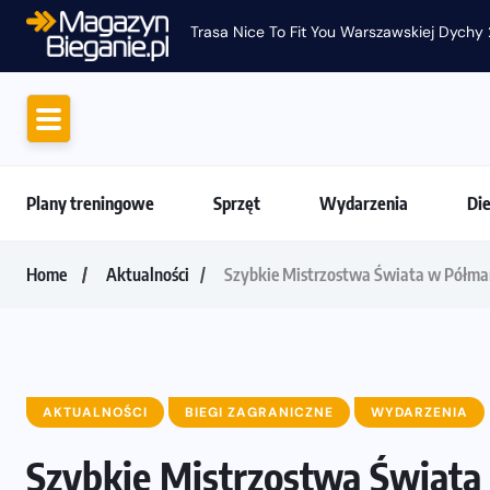
Trasa Nice To Fit You Warszawskiej Dychy 
Plany treningowe
Sprzęt
Wydarzenia
Di
Home
Aktualności
Szybkie Mistrzostwa Świata w Półma
AKTUALNOŚCI
BIEGI ZAGRANICZNE
WYDARZENIA
Szybkie Mistrzostwa Świata