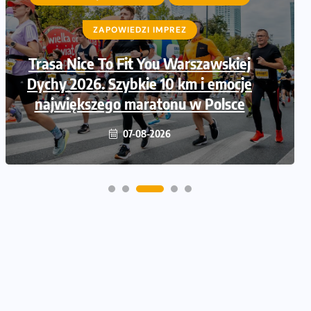
ZAPOWIEDZI IMPREZ
ZAPOWIEDZI IMPREZ
Trasa Nice To Fit You Warszawskiej
Ruszają zapisy na Nice To Fit You
Dychy 2026. Szybkie 10 km i emocje
Mini Maraton przy okazji 48.
największego maratonu w Polsce
Maratonu Warszawskiego
06-08-2026
07-08-2026