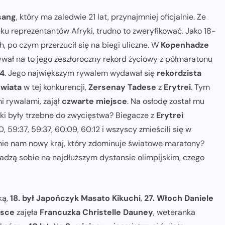
sang
, który ma zaledwie 21 lat, przynajmniej oficjalnie. Ze
u reprezentantów Afryki, trudno to zweryfikować. Jako 18-
, po czym przerzucił się na biegi uliczne. W
Kopenhadze
ał na to jego zeszłoroczny rekord życiowy z półmaratonu
54
. Jego największym rywalem wydawał się
rekordzista
świata
w tej konkurencji,
Zersenay Tadese
z
Erytrei
. Tym
i rywalami, zajął
czwarte miejsce
. Na osłodę został mu
iki były trzebne do zwycięstwa? Biegacze z
Erytrei
 59:37, 59:37, 60:09, 60:12 i wszyscy zmieścili się w
śnie nam nowy kraj, który zdominuje światowe maratony?
radzą sobie na najdłuższym dystansie olimpijskim, czego
ką,
18. był Japończyk Masato Kikuchi
,
27. Włoch Daniele
jsce
zajęła
Francuzka Christelle Dauney
, weteranka