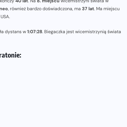
 kończy
40 lat
. Na
8. miejscu
wicemistrzyni świata w
aneo
, również bardzo doświadczona, ma
37 lat
. Ma miejscu
 USA.
ła dystans w
1:07:28
. Biegaczka jest wicemistrzynią świata
atonie: