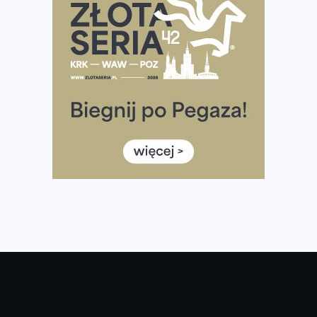
Największy Bieg Powstania Warszawskiego w historii.
Ponad 12 tysięcy uczestników pobiegło dla Bohaterów!
Tętno vs tempo – czym kierować się w bieganiu?
Co ma dużo białka? Produkty, które warto włączyć do
diety
Rozbiegany Olsztyn szykuje się na weekend z
półmaratonem
Już w tę sobotę 35. Bieg Powstania Warszawskiego.
Wystartuje rekordowa liczba uczestników