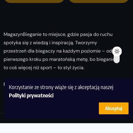
MagazynBieganie to miejsce, gdzie pasja do ruchu
spotyka się z wiedzą i inspiracją. Tworzymy
przestrzeń dla biegaczy na każdym poziomie – od
pierwszego kroku po maratońską metę, bo bieganie
to coś więcej niż sport – to styl życia.
Biegaj z nami i odkrywaj swoją najlepszą wersję!
Korzystanie ze strony wiąże się z akceptacją naszej
Polityki prywatności
Akceptuj
© Copyright 2025
magazynbieganie.pl
powered by