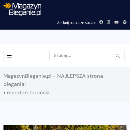
Zerknij na nasze sociale
MagazynBieganie.pl - NAJLEPSZA strona
biegania!
maraton toruński
>