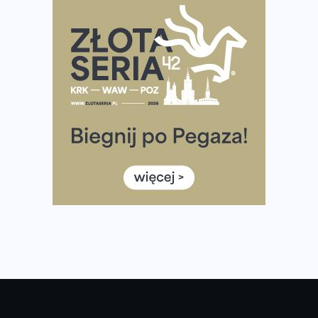
często biegać, żeby robić postępy
Już w ten weekend! Przed nami Nocny Portowy Maraton
i Półmaraton Szczeciński. Wszystko, co warto wiedzieć
European Marathon Classics – jak zweryfikować swój
wynik
Medal i koszulka 35. Biegu Powstania Warszawskiego. Na
listach startowych są jeszcze wolne miejsca
Jaki smartwatch dla biegaczy, którzy chcą też przy
okazji trenować pod HYROX?
Jak zaplanować domowe cardio bez przepełniania
mieszkania sprzętem