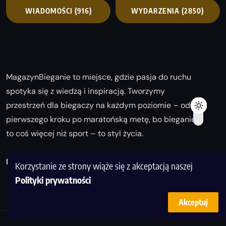
WIADOMOŚCI
(916)
WYDARZENIA
(2850)
MagazynBieganie to miejsce, gdzie pasja do ruchu
spotyka się z wiedzą i inspiracją. Tworzymy
przestrzeń dla biegaczy na każdym poziomie – od
pierwszego kroku po maratońską metę, bo bieganie
to coś więcej niż sport – to styl życia.
Biegaj z nami i odkrywaj swoją najlepszą wersję!
Korzystanie ze strony wiąże się z akceptacją naszej
Polityki prywatności
Akceptuj