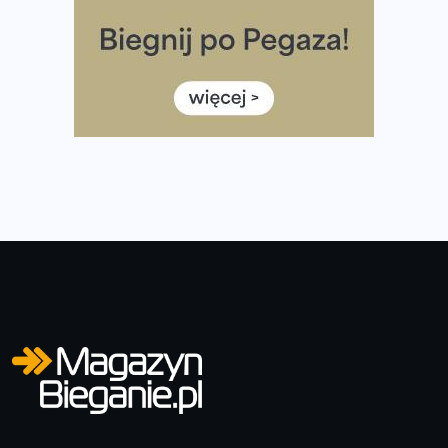
diety
Rozbiegany Olsztyn szykuje się na weekend z
półmaratonem
Już w tę sobotę 35. Bieg Powstania Warszawskiego.
Wystartuje rekordowa liczba uczestników