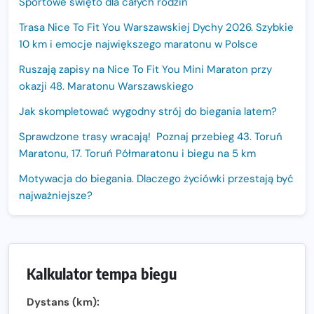
Sportowe święto dla całych rodzin
Trasa Nice To Fit You Warszawskiej Dychy 2026. Szybkie
10 km i emocje największego maratonu w Polsce
Ruszają zapisy na Nice To Fit You Mini Maraton przy
okazji 48. Maratonu Warszawskiego
Jak skompletować wygodny strój do biegania latem?
Sprawdzone trasy wracają! Poznaj przebieg 43. Toruń
Maratonu, 17. Toruń Półmaratonu i biegu na 5 km
Motywacja do biegania. Dlaczego życiówki przestają być
najważniejsze?
15. Półmaraton Dwóch Mostów. Jubileuszowa edycja z
rekordową pulą nagród i większym limitem uczestników
Trasa 48. Maratonu Warszawskiego odkryta.
Kalkulator tempa biegu
Sprawdzony przebieg i profil stworzony do szybkiego
biegania
Dystans (km):