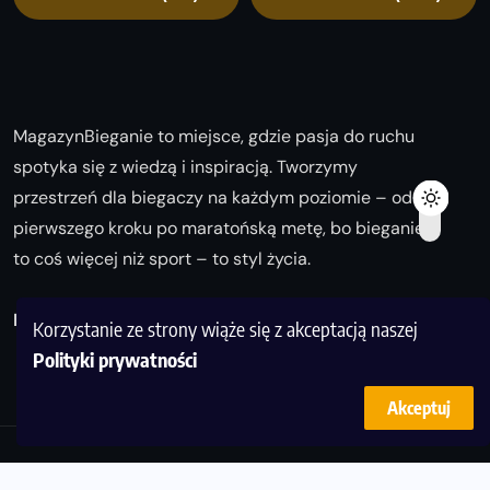
MagazynBieganie to miejsce, gdzie pasja do ruchu
spotyka się z wiedzą i inspiracją. Tworzymy
przestrzeń dla biegaczy na każdym poziomie – od
pierwszego kroku po maratońską metę, bo bieganie
to coś więcej niż sport – to styl życia.
Biegaj z nami i odkrywaj swoją najlepszą wersję!
Korzystanie ze strony wiąże się z akceptacją naszej
Polityki prywatności
Akceptuj
© Copyright 2025
magazynbieganie.pl
powered by