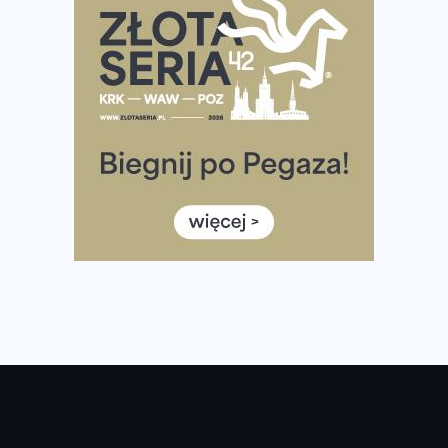
Największy Bieg Powstania Warszawskiego w historii.
Ponad 12 tysięcy uczestników pobiegło dla Bohaterów!
Tętno vs tempo – czym kierować się w bieganiu?
Co ma dużo białka? Produkty, które warto włączyć do
diety
Rozbiegany Olsztyn szykuje się na weekend z
półmaratonem
Już w tę sobotę 35. Bieg Powstania Warszawskiego.
Wystartuje rekordowa liczba uczestników