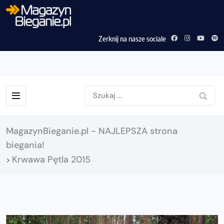
Zerknij na nasze sociale
MagazynBieganie.pl - NAJLEPSZA strona
biegania!
Krwawa Pętla 2015
>