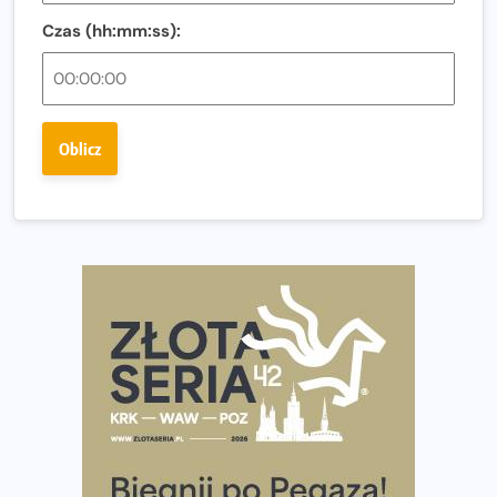
Co ma dużo białka? Produkty, które warto włączyć do
diety
Czas (hh:mm:ss):
Rozbiegany Olsztyn szykuje się na weekend z
półmaratonem
Już w tę sobotę 35. Bieg Powstania Warszawskiego.
Oblicz
Wystartuje rekordowa liczba uczestników
35. Bieg Powstania Warszawskiego – praktyczny
poradnik przed startem
Ile razy w tygodniu biegać? 3 treningi wystarczą? Jak
często biegać, żeby robić postępy
Już w ten weekend! Przed nami Nocny Portowy Maraton
i Półmaraton Szczeciński. Wszystko, co warto wiedzieć
European Marathon Classics – jak zweryfikować swój
wynik
Medal i koszulka 35. Biegu Powstania Warszawskiego. Na
listach startowych są jeszcze wolne miejsca