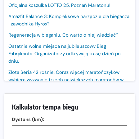
Oficjalna koszulka LOTTO 25. Poznań Maratonu!
Amazfit Balance 3: Kompleksowe narzędzie dla biegacza
i zawodnika Hyrox?
Regeneracja w bieganiu. Co warto o niej wiedzieć?
Ostatnie wolne miejsca na jubileuszowy Bieg
Fabrykanta. Organizatorzy odkrywają trasę dzień po
dniu.
Złota Seria 42 rośnie. Coraz więcej maratończyków
wybiera wyzwanie trzech największych maratonów w
Polsce
Praska 5k Run gospodarzem Mistrzostw Polski
Kalkulator tempa biegu
Największy Bieg Powstania Warszawskiego w historii.
Ponad 12 tysięcy uczestników pobiegło dla Bohaterów!
Dystans (km):
Tętno vs tempo – czym kierować się w bieganiu?