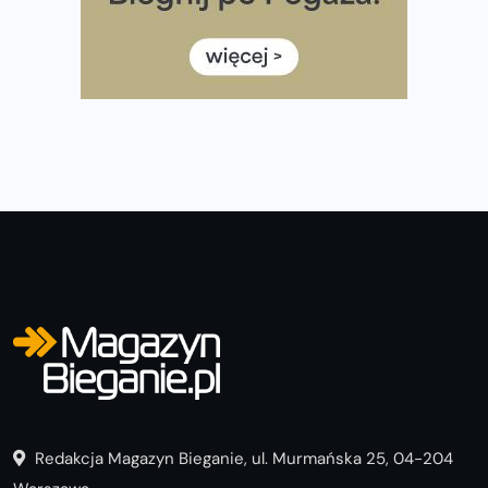
Jaki smartwatch dla biegaczy, którzy chcą też przy
okazji trenować pod HYROX?
Jak zaplanować domowe cardio bez przepełniania
mieszkania sprzętem
Redakcja Magazyn Bieganie, ul. Murmańska 25, 04-204