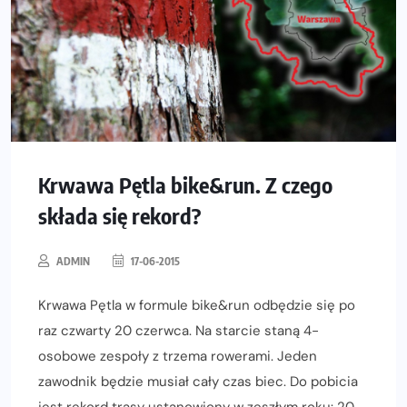
Krwawa Pętla bike&run. Z czego
składa się rekord?
ADMIN
17-06-2015
Krwawa Pętla w formule bike&run odbędzie się po
raz czwarty 20 czerwca. Na starcie staną 4-
osobowe zespoły z trzema rowerami. Jeden
zawodnik będzie musiał cały czas biec. Do pobicia
jest rekord trasy ustanowiony w zeszłym roku: 20