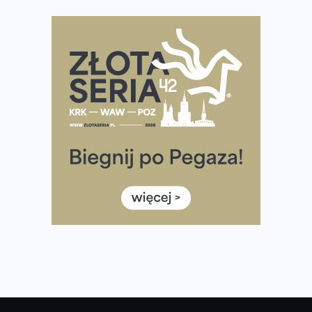
Co ma dużo białka? Produkty, które warto włączyć do
diety
Rozbiegany Olsztyn szykuje się na weekend z
półmaratonem
Już w tę sobotę 35. Bieg Powstania Warszawskiego.
Wystartuje rekordowa liczba uczestników
35. Bieg Powstania Warszawskiego – praktyczny
poradnik przed startem
Ile razy w tygodniu biegać? 3 treningi wystarczą? Jak
często biegać, żeby robić postępy
Już w ten weekend! Przed nami Nocny Portowy Maraton
i Półmaraton Szczeciński. Wszystko, co warto wiedzieć