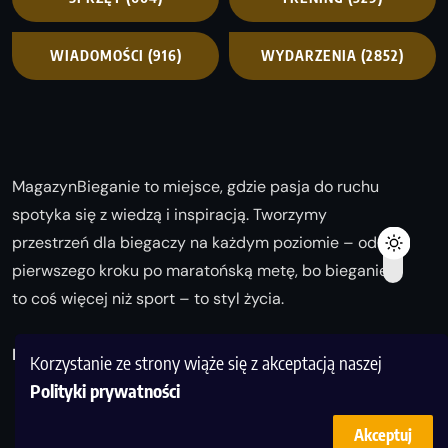
WIADOMOŚCI
(916)
WYDARZENIA
(2852)
MagazynBieganie to miejsce, gdzie pasja do ruchu
spotyka się z wiedzą i inspiracją. Tworzymy
przestrzeń dla biegaczy na każdym poziomie – od
pierwszego kroku po maratońską metę, bo bieganie
to coś więcej niż sport – to styl życia.
Biegaj z nami i odkrywaj swoją najlepszą wersję!
Korzystanie ze strony wiąże się z akceptacją naszej
Polityki prywatności
Akceptuj