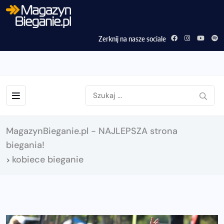
Zerknij na nasze sociale
MagazynBieganie.pl - NAJLEPSZA strona
biegania!
kobiece bieganie
>