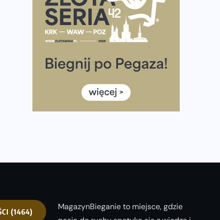
Wystartuje rekordowa liczba uczestników
35. Bieg Powstania Warszawskiego – praktyczny
poradnik przed startem
Ile razy w tygodniu biegać? 3 treningi wystarczą? Jak
często biegać, żeby robić postępy
Już w ten weekend! Przed nami Nocny Portowy
Maraton i Półmaraton Szczeciński. Wszystko, co warto
wiedzieć
European Marathon Classics – jak zweryfikować swój
wynik
MagazynBieganie to miejsce, gdzie
ŚCI
(1464)