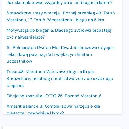
Jak skompletować wygodny strój do biegania latem?
Sprawdzone trasy wracają! Poznaj przebieg 43. Toruń
Maratonu, 17. Toruń Półmaratonu i biegu na 5 km
Motywacja do biegania. Dlaczego życiówki przestają
być najważniejsze?
15. Półmaraton Dwóch Mostów. Jubileuszowa edycja z
rekordową pulą nagród i większym limitem
uczestników
Trasa 48. Maratonu Warszawskiego odkryta.
Sprawdzony przebieg i profil stworzony do szybkiego
biegania
Oficjalna koszulka LOTTO 25. Poznań Maratonu!
Amazfit Balance 3: Kompleksowe narzędzie dla
biegacza i zawodnika Hyrox?
Regeneracja w bieganiu. Co warto o niej wiedzieć?