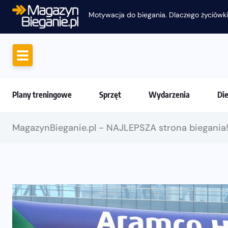
Motywacja do biegania. Dlaczego życiówki
Plany treningowe
Sprzęt
Wydarzenia
Di
MagazynBieganie.pl - NAJLEPSZA strona biegania