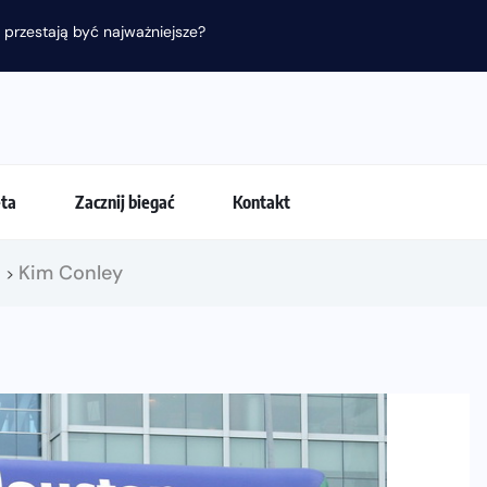
 przestają być najważniejsze?
eta
Zacznij biegać
Kontakt
!
Kim Conley
>