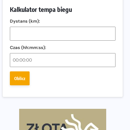
Ostatnie wolne miejsca na jubileuszowy Bieg
Kalkulator tempa biegu
Fabrykanta. Organizatorzy odkrywają trasę dzień po
dniu.
Dystans (km):
Złota Seria 42 rośnie. Coraz więcej maratończyków
wybiera wyzwanie trzech największych maratonów w
Polsce
Czas (hh:mm:ss):
Praska 5k Run gospodarzem Mistrzostw Polski
Największy Bieg Powstania Warszawskiego w historii.
Ponad 12 tysięcy uczestników pobiegło dla Bohaterów!
Oblicz
Tętno vs tempo – czym kierować się w bieganiu?
Co ma dużo białka? Produkty, które warto włączyć do
diety
Rozbiegany Olsztyn szykuje się na weekend z
półmaratonem
Już w tę sobotę 35. Bieg Powstania Warszawskiego.