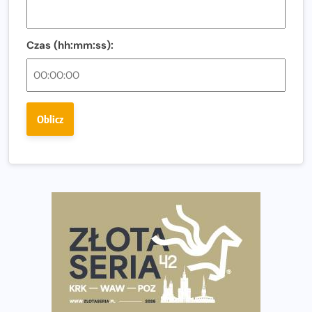
Tętno vs tempo – czym kierować się w bieganiu?
Co ma dużo białka? Produkty, które warto włączyć do
diety
Czas (hh:mm:ss):
Rozbiegany Olsztyn szykuje się na weekend z
półmaratonem
Już w tę sobotę 35. Bieg Powstania Warszawskiego.
Oblicz
Wystartuje rekordowa liczba uczestników
35. Bieg Powstania Warszawskiego – praktyczny
poradnik przed startem
Ile razy w tygodniu biegać? 3 treningi wystarczą? Jak
często biegać, żeby robić postępy
Już w ten weekend! Przed nami Nocny Portowy Maraton
i Półmaraton Szczeciński. Wszystko, co warto wiedzieć
European Marathon Classics – jak zweryfikować swój
wynik