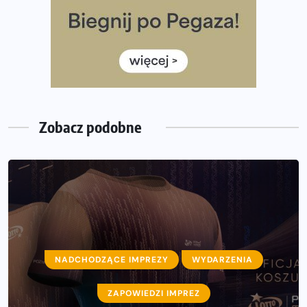
Medal i koszulka 35. Biegu Powstania Warszawskiego. Na
listach startowych są jeszcze wolne miejsca
Jaki smartwatch dla biegaczy, którzy chcą też przy
okazji trenować pod HYROX?
Jak zaplanować domowe cardio bez przepełniania
mieszkania sprzętem
Zobacz podobne
NADCHODZĄCE IMPREZY
WYDARZENIA
NADCHODZĄCE IMPREZY
WYDARZENIA
ZAPOWIEDZI IMPREZ
ZAPOWIEDZI IMPREZ
Ostatnie wolne miejsca na jubileuszowy