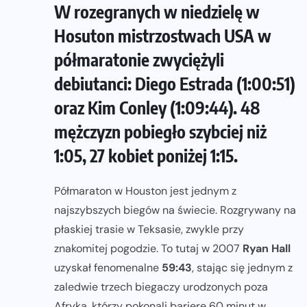
W rozegranych w niedzielę w
Hosuton mistrzostwach USA w
półmaratonie zwyciężyli
debiutanci: Diego Estrada (1:00:51)
oraz Kim Conley (1:09:44). 48
mężczyzn pobiegło szybciej niż
1:05, 27 kobiet poniżej 1:15.
Półmaraton w Houston jest jednym z
najszybszych biegów na świecie. Rozgrywany na
płaskiej trasie w Teksasie, zwykle przy
znakomitej pogodzie. To tutaj w 2007
Ryan Hall
uzyskał fenomenalne
59:43
, stając się jednym z
zaledwie trzech biegaczy urodzonych poza
Afryką, którzy pokonali barierę 60 minut w