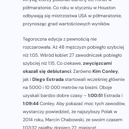
półmaratonie. Co roku w styczniu w Houston
odbywają się mistrzostwa USA w półmaratonie,
przynosząc grad wartościowych wyników.
Tegoroczna edycja z pewnością nie
rozczarowała. Aż 48 mężczyzn pobiegło szybciej
niż 1:05. Wśród kobiet 27 zawodniczek pobiegło
szybciej niż 1:15. Co ciekawe,
zwycięzcami
okazali się debiutanci
. Zarówno
Kim Conley
,
jak i
Diego Estrada
startowali wcześniej głównie
na 5000 i 10 000 metrów na bieżni. Oboje
uzyskali bardzo dobre czasy –
1:00:51
Estrada i
1:09:44
Conley. Aby pokazać moc tych zawodów,
wystarczy powiedzieć, że najszybszy Polak w
2014 roku, Marcin Chabowski, ze swoim czasem
1:03:32 zająłby dopiero 22. miejsce!