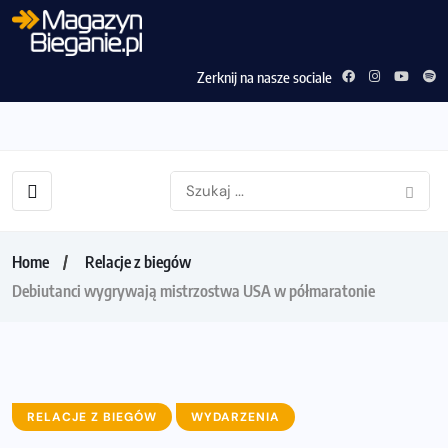
Zerknij na nasze sociale
Home
Relacje z biegów
Debiutanci wygrywają mistrzostwa USA w półmaratonie
RELACJE Z BIEGÓW
WYDARZENIA