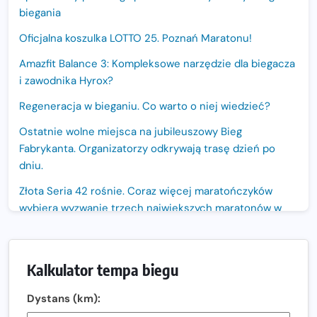
biegania
Oficjalna koszulka LOTTO 25. Poznań Maratonu!
Amazfit Balance 3: Kompleksowe narzędzie dla biegacza
i zawodnika Hyrox?
Regeneracja w bieganiu. Co warto o niej wiedzieć?
Ostatnie wolne miejsca na jubileuszowy Bieg
Fabrykanta. Organizatorzy odkrywają trasę dzień po
dniu.
Złota Seria 42 rośnie. Coraz więcej maratończyków
wybiera wyzwanie trzech największych maratonów w
Polsce
Praska 5k Run gospodarzem Mistrzostw Polski
Kalkulator tempa biegu
Największy Bieg Powstania Warszawskiego w historii.
Ponad 12 tysięcy uczestników pobiegło dla Bohaterów!
Dystans (km):