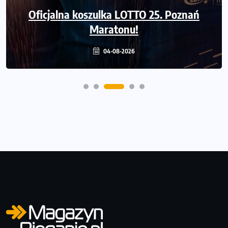
Oficjalna koszulka LOTTO 25. Poznań
Bieg Fabrykanta. Organizatorzy
odkrywają trasę dzień po dniu.
Maratonu!
04-08-2026
31-07-2026