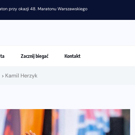
raton przy okazji 48. Maratonu Warszawskiego
eta
Zacznij biegać
Kontakt
!
Kamil Herzyk
>