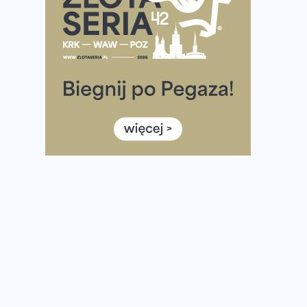
Ponad 12 tysięcy uczestników pobiegło dla Bohaterów!
Tętno vs tempo – czym kierować się w bieganiu?
Co ma dużo białka? Produkty, które warto włączyć do
diety
Rozbiegany Olsztyn szykuje się na weekend z
półmaratonem
Już w tę sobotę 35. Bieg Powstania Warszawskiego.
Wystartuje rekordowa liczba uczestników
35. Bieg Powstania Warszawskiego – praktyczny
poradnik przed startem