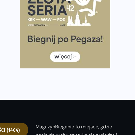
Ponad 12 tysięcy uczestników pobiegło dla Bohaterów!
Tętno vs tempo – czym kierować się w bieganiu?
Co ma dużo białka? Produkty, które warto włączyć do
diety
Rozbiegany Olsztyn szykuje się na weekend z
półmaratonem
Już w tę sobotę 35. Bieg Powstania Warszawskiego.
Wystartuje rekordowa liczba uczestników
35. Bieg Powstania Warszawskiego – praktyczny
poradnik przed startem
MagazynBieganie to miejsce, gdzie
ŚCI
(1464)