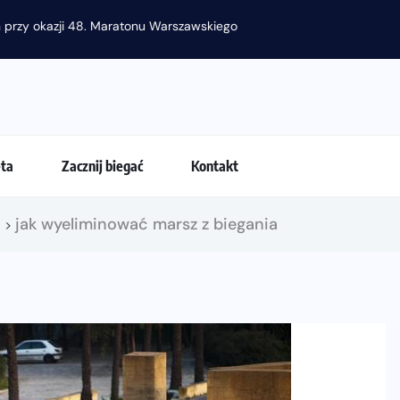
eta
Zacznij biegać
Kontakt
!
jak wyeliminować marsz z biegania
>