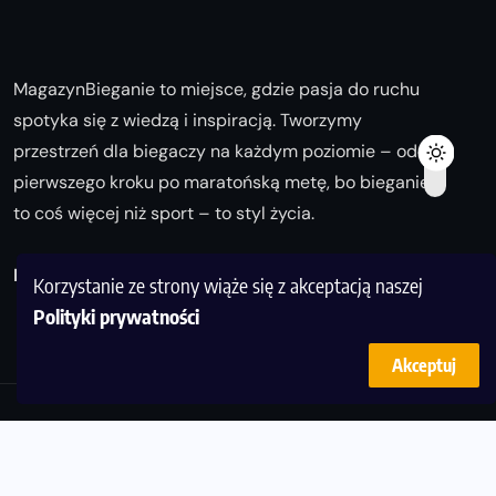
MagazynBieganie to miejsce, gdzie pasja do ruchu
spotyka się z wiedzą i inspiracją. Tworzymy
przestrzeń dla biegaczy na każdym poziomie – od
pierwszego kroku po maratońską metę, bo bieganie
to coś więcej niż sport – to styl życia.
Biegaj z nami i odkrywaj swoją najlepszą wersję!
Korzystanie ze strony wiąże się z akceptacją naszej
Polityki prywatności
Akceptuj
© Copyright 2025
magazynbieganie.pl
powered by
FoolProofSoft