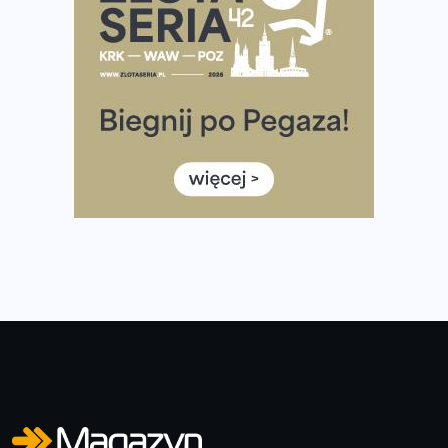
Już w tę sobotę 35. Bieg Powstania Warszawskiego.
Wystartuje rekordowa liczba uczestników
35. Bieg Powstania Warszawskiego – praktyczny
poradnik przed startem
Ile razy w tygodniu biegać? 3 treningi wystarczą? Jak
często biegać, żeby robić postępy
Już w ten weekend! Przed nami Nocny Portowy Maraton
i Półmaraton Szczeciński. Wszystko, co warto wiedzieć