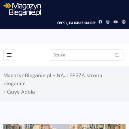
Zerknij na nasze sociale
MagazynBieganie.pl - NAJLEPSZA strona
biegania!
Guye Adola
>