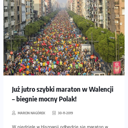
Już jutro szybki maraton w Walencji
– biegnie mocny Polak!
MARCIN NAGÓREK
30-11-2019
W niedzielę w Hiszpanii odbędzie się maraton w