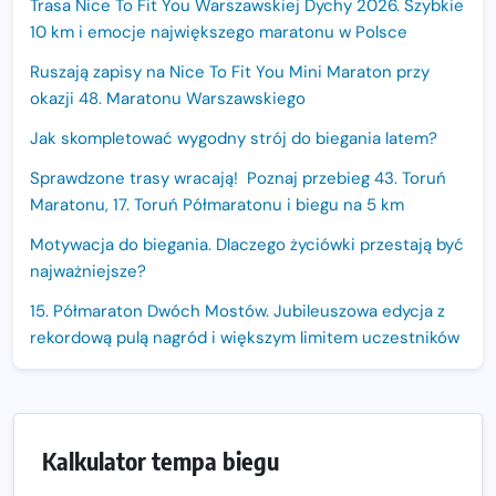
Trasa Nice To Fit You Warszawskiej Dychy 2026. Szybkie
10 km i emocje największego maratonu w Polsce
Ruszają zapisy na Nice To Fit You Mini Maraton przy
okazji 48. Maratonu Warszawskiego
Jak skompletować wygodny strój do biegania latem?
Sprawdzone trasy wracają! Poznaj przebieg 43. Toruń
Maratonu, 17. Toruń Półmaratonu i biegu na 5 km
Motywacja do biegania. Dlaczego życiówki przestają być
najważniejsze?
15. Półmaraton Dwóch Mostów. Jubileuszowa edycja z
rekordową pulą nagród i większym limitem uczestników
Trasa 48. Maratonu Warszawskiego odkryta.
Sprawdzony przebieg i profil stworzony do szybkiego
biegania
Kalkulator tempa biegu
Oficjalna koszulka LOTTO 25. Poznań Maratonu!