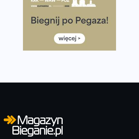
Rozbiegany Olsztyn szykuje się na weekend z
półmaratonem
Już w tę sobotę 35. Bieg Powstania Warszawskiego.
Wystartuje rekordowa liczba uczestników
35. Bieg Powstania Warszawskiego – praktyczny
poradnik przed startem