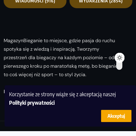
WIADOMOŚCI
(916)
WYDARZENIA
(2854)
MagazynBieganie to miejsce, gdzie pasja do ruchu
spotyka się z wiedzą i inspiracją. Tworzymy
przestrzeń dla biegaczy na każdym poziomie – od
pierwszego kroku po maratońską metę, bo bieganie
to coś więcej niż sport – to styl życia.
Biegaj z nami i odkrywaj swoją najlepszą wersję!
Korzystanie ze strony wiąże się z akceptacją naszej
Polityki prywatności
Akceptuj