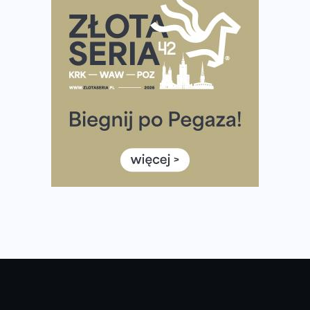
Tętno vs tempo – czym kierować się w bieganiu?
Co ma dużo białka? Produkty, które warto włączyć do
diety
Rozbiegany Olsztyn szykuje się na weekend z
półmaratonem
Już w tę sobotę 35. Bieg Powstania Warszawskiego.
Wystartuje rekordowa liczba uczestników
35. Bieg Powstania Warszawskiego – praktyczny
poradnik przed startem