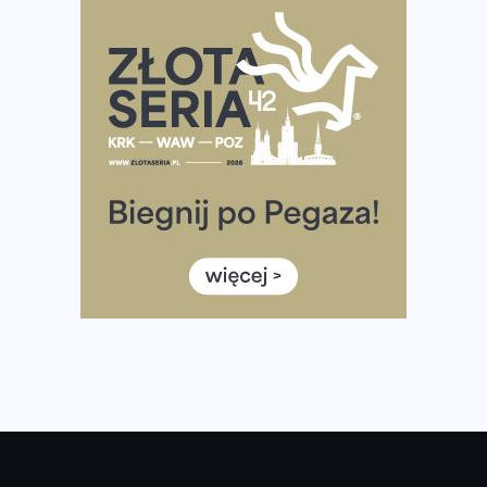
Rozbiegany Olsztyn szykuje się na weekend z
półmaratonem
Już w tę sobotę 35. Bieg Powstania Warszawskiego.
Wystartuje rekordowa liczba uczestników
35. Bieg Powstania Warszawskiego – praktyczny
poradnik przed startem
Ile razy w tygodniu biegać? 3 treningi wystarczą? Jak
często biegać, żeby robić postępy
Już w ten weekend! Przed nami Nocny Portowy Maraton
i Półmaraton Szczeciński. Wszystko, co warto wiedzieć