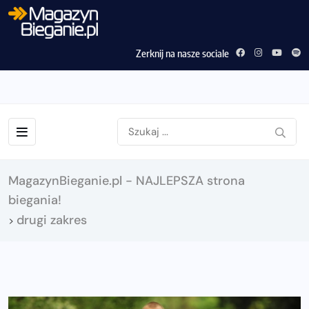
Zerknij na nasze sociale
MagazynBieganie.pl - NAJLEPSZA strona
biegania!
drugi zakres
>