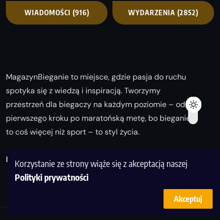
WIADOMOŚCI
(916)
WYDARZENIA
(2852)
MagazynBieganie to miejsce, gdzie pasja do ruchu
spotyka się z wiedzą i inspiracją. Tworzymy
przestrzeń dla biegaczy na każdym poziomie – od
pierwszego kroku po maratońską metę, bo bieganie
to coś więcej niż sport – to styl życia.
Biegaj z nami i odkrywaj swoją najlepszą wersję!
Korzystanie ze strony wiąże się z akceptacją naszej
Polityki prywatności
Akceptuj