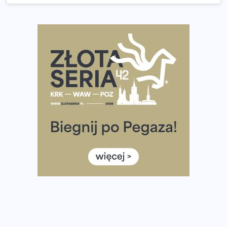
wybiera wyzwanie trzech największych maratonów w
Polsce
Praska 5k Run gospodarzem Mistrzostw Polski
Największy Bieg Powstania Warszawskiego w historii.
Ponad 12 tysięcy uczestników pobiegło dla Bohaterów!
Tętno vs tempo – czym kierować się w bieganiu?
Co ma dużo białka? Produkty, które warto włączyć do
diety
Rozbiegany Olsztyn szykuje się na weekend z
półmaratonem
Już w tę sobotę 35. Bieg Powstania Warszawskiego.
Wystartuje rekordowa liczba uczestników