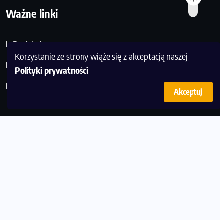
Ważne linki
Redakcja
Korzystanie ze strony wiąże się z akceptacją naszej
Kontakt
Polityki prywatności
Polityka prywatności
Akceptuj
AKCESORIA
(180)
AKTUALNOŚCI
(1465)
CZYTELNIA
(488)
DIETA
(366)
LUDZIE
(488)
POLECANE
(529)