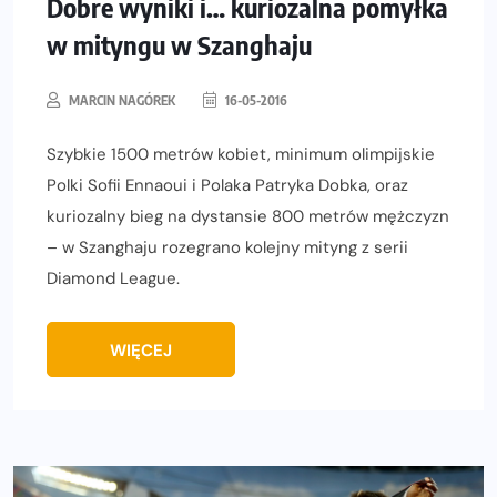
Dobre wyniki i… kuriozalna pomyłka
w mityngu w Szanghaju
MARCIN NAGÓREK
16-05-2016
Szybkie 1500 metrów kobiet, minimum olimpijskie
Polki Sofii Ennaoui i Polaka Patryka Dobka, oraz
kuriozalny bieg na dystansie 800 metrów mężczyzn
– w Szanghaju rozegrano kolejny mityng z serii
Diamond League.
WIĘCEJ