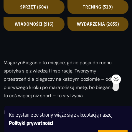
SPRZĘT
(604)
TRENING
(529)
WIADOMOŚCI
(916)
WYDARZENIA
(2855)
MagazynBieganie to miejsce, gdzie pasja do ruchu
spotyka się z wiedzą i inspiracją. Tworzymy
przestrzeń dla biegaczy na każdym poziomie – od
pierwszego kroku po maratońską metę, bo bieganie
to coś więcej niż sport – to styl życia.
Biegaj z nami i odkrywaj swoją najlepszą wersję!
Korzystanie ze strony wiąże się z akceptacją naszej
Polityki prywatności