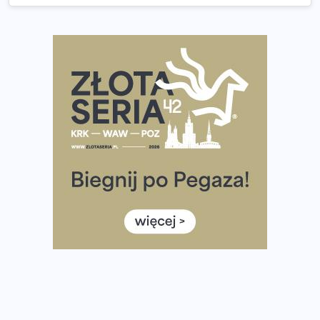
wybiera wyzwanie trzech największych maratonów w
Polsce
Praska 5k Run gospodarzem Mistrzostw Polski
Największy Bieg Powstania Warszawskiego w historii.
Ponad 12 tysięcy uczestników pobiegło dla Bohaterów!
Tętno vs tempo – czym kierować się w bieganiu?
Co ma dużo białka? Produkty, które warto włączyć do
diety
Rozbiegany Olsztyn szykuje się na weekend z
półmaratonem
Już w tę sobotę 35. Bieg Powstania Warszawskiego.
Wystartuje rekordowa liczba uczestników