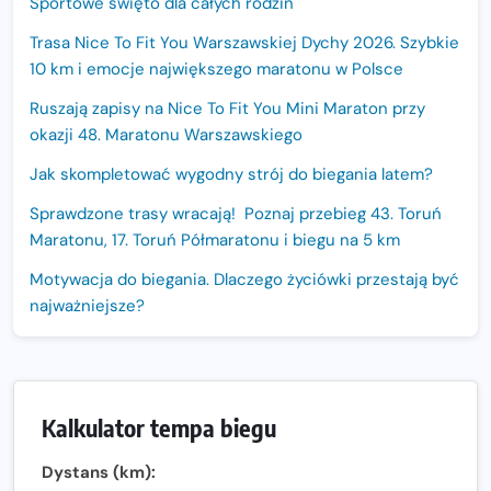
Sportowe święto dla całych rodzin
Trasa Nice To Fit You Warszawskiej Dychy 2026. Szybkie
10 km i emocje największego maratonu w Polsce
Ruszają zapisy na Nice To Fit You Mini Maraton przy
okazji 48. Maratonu Warszawskiego
Jak skompletować wygodny strój do biegania latem?
Sprawdzone trasy wracają! Poznaj przebieg 43. Toruń
Maratonu, 17. Toruń Półmaratonu i biegu na 5 km
Motywacja do biegania. Dlaczego życiówki przestają być
najważniejsze?
15. Półmaraton Dwóch Mostów. Jubileuszowa edycja z
rekordową pulą nagród i większym limitem uczestników
Trasa 48. Maratonu Warszawskiego odkryta.
Kalkulator tempa biegu
Sprawdzony przebieg i profil stworzony do szybkiego
biegania
Dystans (km):