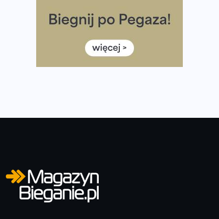
diety
Rozbiegany Olsztyn szykuje się na weekend z
półmaratonem
Już w tę sobotę 35. Bieg Powstania Warszawskiego.
Wystartuje rekordowa liczba uczestników