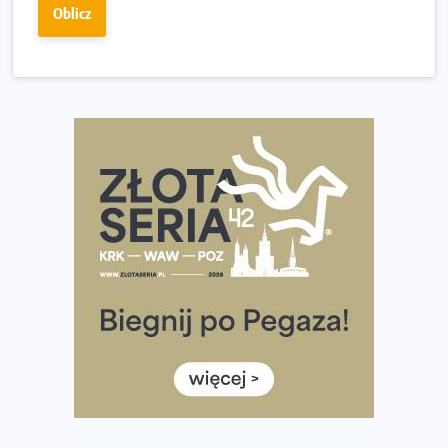
Już w tę sobotę 35. Bieg Powstania Warszawskiego.
Oblicz
Wystartuje rekordowa liczba uczestników
35. Bieg Powstania Warszawskiego – praktyczny
poradnik przed startem
Ile razy w tygodniu biegać? 3 treningi wystarczą? Jak
często biegać, żeby robić postępy
Już w ten weekend! Przed nami Nocny Portowy Maraton
i Półmaraton Szczeciński. Wszystko, co warto wiedzieć
European Marathon Classics – jak zweryfikować swój
wynik
Medal i koszulka 35. Biegu Powstania Warszawskiego. Na
listach startowych są jeszcze wolne miejsca
Jaki smartwatch dla biegaczy, którzy chcą też przy
okazji trenować pod HYROX?
Jak zaplanować domowe cardio bez przepełniania
mieszkania sprzętem