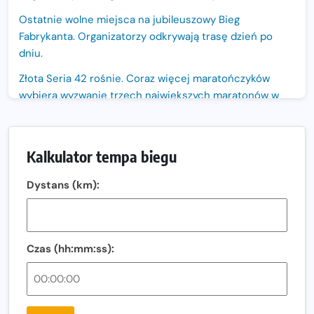
Ostatnie wolne miejsca na jubileuszowy Bieg
Fabrykanta. Organizatorzy odkrywają trasę dzień po
dniu.
Złota Seria 42 rośnie. Coraz więcej maratończyków
wybiera wyzwanie trzech największych maratonów w
Polsce
Praska 5k Run gospodarzem Mistrzostw Polski
Kalkulator tempa biegu
Największy Bieg Powstania Warszawskiego w historii.
Ponad 12 tysięcy uczestników pobiegło dla Bohaterów!
Dystans (km):
Tętno vs tempo – czym kierować się w bieganiu?
Co ma dużo białka? Produkty, które warto włączyć do
diety
Czas (hh:mm:ss):
Rozbiegany Olsztyn szykuje się na weekend z
półmaratonem