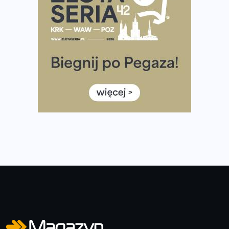
Już w tę sobotę 35. Bieg Powstania Warszawskiego.
Wystartuje rekordowa liczba uczestników
35. Bieg Powstania Warszawskiego – praktyczny
poradnik przed startem
Ile razy w tygodniu biegać? 3 treningi wystarczą? Jak
często biegać, żeby robić postępy
Już w ten weekend! Przed nami Nocny Portowy Maraton
i Półmaraton Szczeciński. Wszystko, co warto wiedzieć