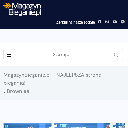
Zerknij na nasze sociale
MagazynBieganie.pl - NAJLEPSZA strona
biegania!
Brownlee
>