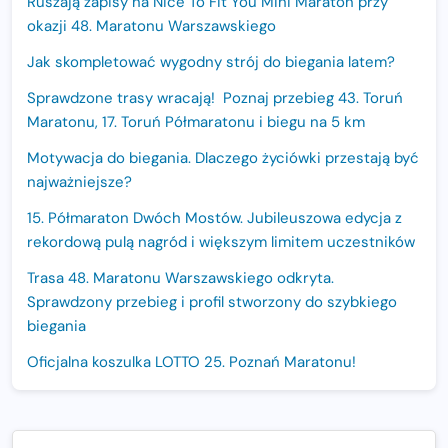
Ruszają zapisy na Nice To Fit You Mini Maraton przy
okazji 48. Maratonu Warszawskiego
Jak skompletować wygodny strój do biegania latem?
Sprawdzone trasy wracają! Poznaj przebieg 43. Toruń
Maratonu, 17. Toruń Półmaratonu i biegu na 5 km
Motywacja do biegania. Dlaczego życiówki przestają być
najważniejsze?
15. Półmaraton Dwóch Mostów. Jubileuszowa edycja z
rekordową pulą nagród i większym limitem uczestników
Trasa 48. Maratonu Warszawskiego odkryta.
Sprawdzony przebieg i profil stworzony do szybkiego
biegania
Oficjalna koszulka LOTTO 25. Poznań Maratonu!
Amazfit Balance 3: Kompleksowe narzędzie dla biegacza
i zawodnika Hyrox?