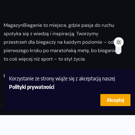
MagazynBieganie to miejsce, gdzie pasja do ruchu
spotyka się z wiedzą i inspiracją. Tworzymy
przestrzeń dla biegaczy na każdym poziomie – od
pierwszego kroku po maratońską metę, bo bieganie
to coś więcej niż sport – to styl życia.
Biegaj z nami i odkrywaj swoją najlepszą wersję!
Korzystanie ze strony wiąże się z akceptacją naszej
Polityki prywatności
Akceptuj
© Copyright 2025
magazynbieganie.pl
powered by
FoolProofSoft